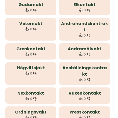
Gudamakt
Elkontakt
👍
👎
👍
👎
0
0
Vetomakt
Andrahandskontrak
👍
👎
0
t
👍
👎
0
Grenkontakt
Andramålvakt
👍
👎
👍
👎
0
0
Högviltsjakt
Anställningskontra
👍
👎
0
kt
👍
👎
0
Sexkontakt
Vuxenkontakt
👍
👎
👍
👎
0
0
Ordningsvakt
Presskontakt
👍
👎
👍
👎
0
0