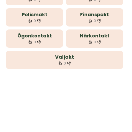
Polismakt
Finanspakt
👍
👎
👍
👎
0
0
Ögonkontakt
Närkontakt
👍
👎
👍
👎
0
0
Valjakt
👍
👎
0