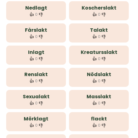
Nedlagt
Koscherslakt
👍
👎
👍
👎
0
0
Fårslakt
Talakt
👍
👎
👍
👎
0
0
Inlagt
Kreatursslakt
👍
👎
👍
👎
0
0
Renslakt
Nödslakt
👍
👎
👍
👎
0
0
Sexualakt
Masslakt
👍
👎
👍
👎
0
0
Mörklagt
flackt
👍
👎
👍
👎
0
0