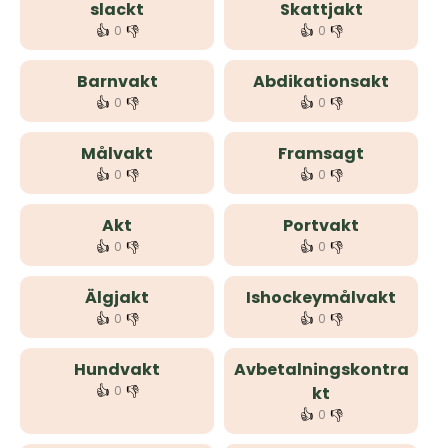
slackt
Skattjakt
👍
👎
👍
👎
0
0
Barnvakt
Abdikationsakt
👍
👎
👍
👎
0
0
Målvakt
Framsagt
👍
👎
👍
👎
0
0
Akt
Portvakt
👍
👎
👍
👎
0
0
Älgjakt
Ishockeymålvakt
👍
👎
👍
👎
0
0
Hundvakt
Avbetalningskontra
👍
👎
0
kt
👍
👎
0