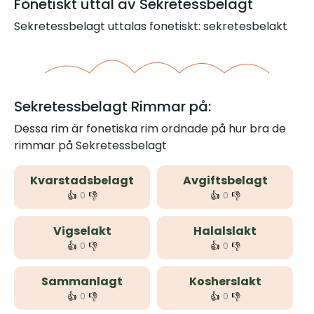
Fonetiskt uttal av Sekretessbelagt
Sekretessbelagt uttalas fonetiskt: sekretesbelakt
Sekretessbelagt Rimmar på:
Dessa rim är fonetiska rim ordnade på hur bra de
rimmar på Sekretessbelagt
Kvarstadsbelagt
Avgiftsbelagt
👍
👎
👍
👎
0
0
Vigselakt
Halalslakt
👍
👎
👍
👎
0
0
Sammanlagt
Kosherslakt
👍
👎
👍
👎
0
0