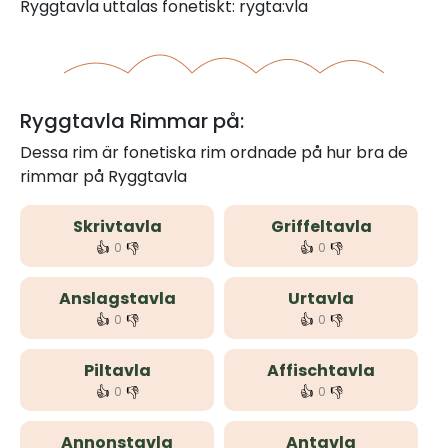
Ryggtavla uttalas fonetiskt: rygta:vla
Ryggtavla Rimmar på:
Dessa rim är fonetiska rim ordnade på hur bra de
rimmar på Ryggtavla
Skrivtavla
Griffeltavla
👍
👎
👍
👎
0
0
Anslagstavla
Urtavla
👍
👎
👍
👎
0
0
Piltavla
Affischtavla
👍
👎
👍
👎
0
0
Annonstavla
Antavla