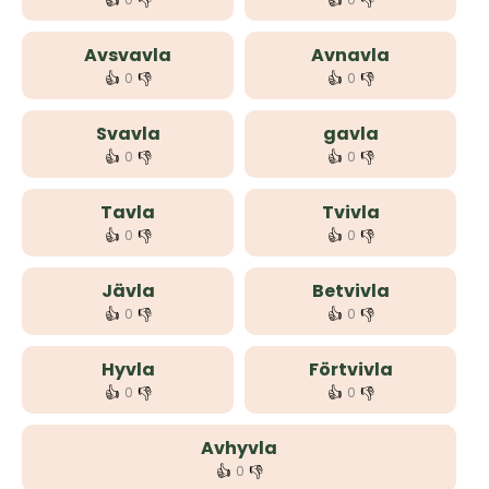
👍
👎
👍
👎
Avsvavla
Avnavla
👍
👎
👍
👎
0
0
Svavla
gavla
👍
👎
👍
👎
0
0
Tavla
Tvivla
👍
👎
👍
👎
0
0
Jävla
Betvivla
👍
👎
👍
👎
0
0
Hyvla
Förtvivla
👍
👎
👍
👎
0
0
Avhyvla
👍
👎
0