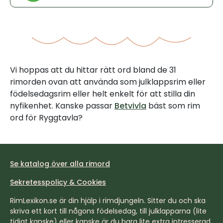
Vi hoppas att du hittar rätt ord bland de 31
rimorden ovan att använda som julklappsrim eller
födelsedagsrim eller helt enkelt för att stilla din
nyfikenhet. Kanske passar
Betvivla
bäst som rim
ord för Ryggtavla?
Se katalog över alla rimord
Sekretesspolicy & Cookies
RimLexikon.se är din hjälp i rimdjungeln. Sitter du och ska
skriva ett kort till någons födelsedag, till julklapparna (lite
tidigt kanske) eller kanske är du bara lite extra intresserad