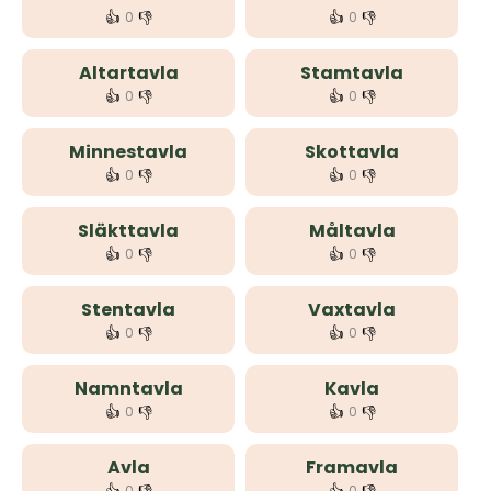
👍
👎
👍
👎
0
0
Altartavla
Stamtavla
👍
👎
👍
👎
0
0
Minnestavla
Skottavla
👍
👎
👍
👎
0
0
Släkttavla
Måltavla
👍
👎
👍
👎
0
0
Stentavla
Vaxtavla
👍
👎
👍
👎
0
0
Namntavla
Kavla
👍
👎
👍
👎
0
0
Avla
Framavla
0
0