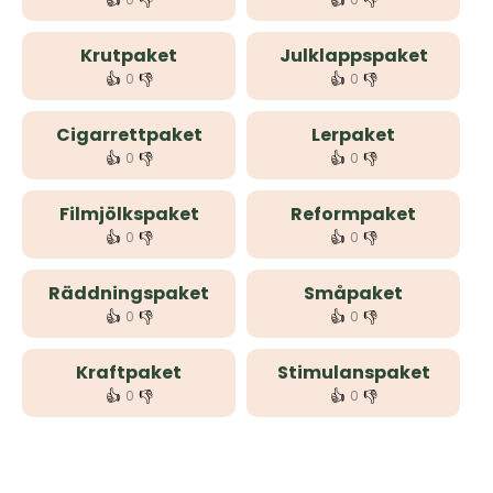
👍
👎
👍
👎
Krutpaket
Julklappspaket
👍
👎
👍
👎
0
0
Cigarrettpaket
Lerpaket
👍
👎
👍
👎
0
0
Filmjölkspaket
Reformpaket
👍
👎
👍
👎
0
0
Räddningspaket
Småpaket
👍
👎
👍
👎
0
0
Kraftpaket
Stimulanspaket
👍
👎
👍
👎
0
0