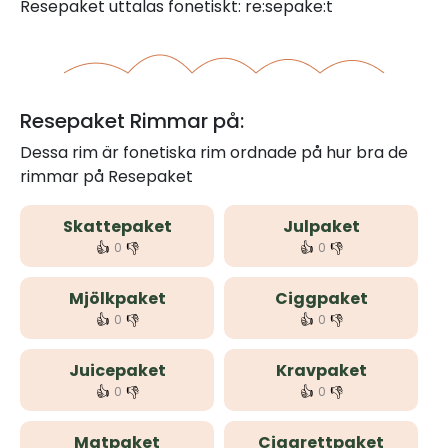
Resepaket uttalas fonetiskt: re:sepake:t
Resepaket Rimmar på:
Dessa rim är fonetiska rim ordnade på hur bra de
rimmar på Resepaket
Skattepaket
Julpaket
👍
👎
👍
👎
0
0
Mjölkpaket
Ciggpaket
👍
👎
👍
👎
0
0
Juicepaket
Kravpaket
👍
👎
👍
👎
0
0
Matpaket
Cigarettpaket