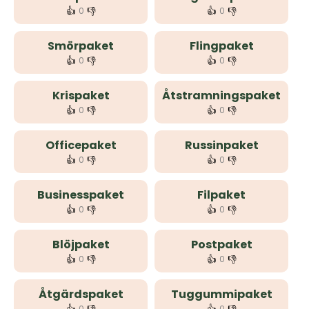
👍
👎
👍
👎
0
0
Smörpaket
Flingpaket
👍
👎
👍
👎
0
0
Krispaket
Åtstramningspaket
👍
👎
👍
👎
0
0
Officepaket
Russinpaket
👍
👎
👍
👎
0
0
Businesspaket
Filpaket
👍
👎
👍
👎
0
0
Blöjpaket
Postpaket
👍
👎
👍
👎
0
0
Åtgärdspaket
Tuggummipaket
0
0