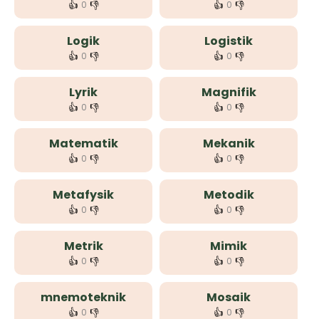
👍
👎
👍
👎
0
0
Logik
Logistik
👍
👎
👍
👎
0
0
Lyrik
Magnifik
👍
👎
👍
👎
0
0
Matematik
Mekanik
👍
👎
👍
👎
0
0
Metafysik
Metodik
👍
👎
👍
👎
0
0
Metrik
Mimik
👍
👎
👍
👎
0
0
mnemoteknik
Mosaik
👍
👎
👍
👎
0
0