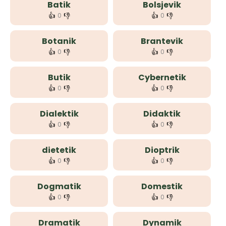
Batik
Bolsjevik
👍
👎
👍
👎
0
0
Botanik
Brantevik
👍
👎
👍
👎
0
0
Butik
Cybernetik
👍
👎
👍
👎
0
0
Dialektik
Didaktik
👍
👎
👍
👎
0
0
dietetik
Dioptrik
👍
👎
👍
👎
0
0
Dogmatik
Domestik
👍
👎
👍
👎
0
0
Dramatik
Dynamik