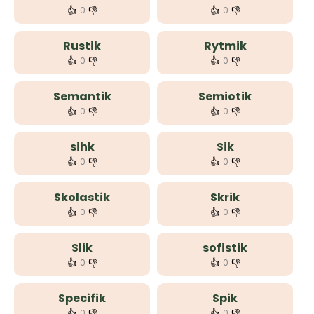
👍
👎
👍
👎
0
0
Rustik
Rytmik
👍
👎
👍
👎
0
0
Semantik
Semiotik
👍
👎
👍
👎
0
0
sihk
Sik
👍
👎
👍
👎
0
0
Skolastik
Skrik
👍
👎
👍
👎
0
0
Slik
sofistik
👍
👎
👍
👎
0
0
Specifik
Spik
👍
👎
👍
👎
0
0