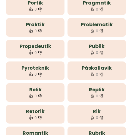
Portik
Pragmatik
👍
👎
👍
👎
0
0
Praktik
Problematik
👍
👎
👍
👎
0
0
Propedeutik
Publik
👍
👎
👍
👎
0
0
Pyroteknik
Påskallavik
👍
👎
👍
👎
0
0
Relik
Replik
👍
👎
👍
👎
0
0
Retorik
Rik
👍
👎
👍
👎
0
0
Romantik
Rubrik