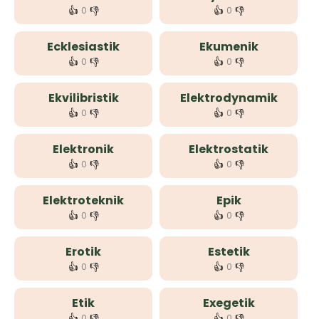
👍
👎
👍
👎
0
0
Ecklesiastik
Ekumenik
👍
👎
👍
👎
0
0
Ekvilibristik
Elektrodynamik
👍
👎
👍
👎
0
0
Elektronik
Elektrostatik
👍
👎
👍
👎
0
0
Elektroteknik
Epik
👍
👎
👍
👎
0
0
Erotik
Estetik
👍
👎
👍
👎
0
0
Etik
Exegetik
👍
👎
👍
👎
0
0