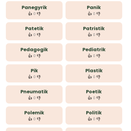
Panegyrik
Panik
👍
👎
👍
👎
0
0
Patetik
Patristik
👍
👎
👍
👎
0
0
Pedagogik
Pediatrik
👍
👎
👍
👎
0
0
Pik
Plastik
👍
👎
👍
👎
0
0
Pneumatik
Poetik
👍
👎
👍
👎
0
0
Polemik
Politik
👍
👎
👍
👎
0
0