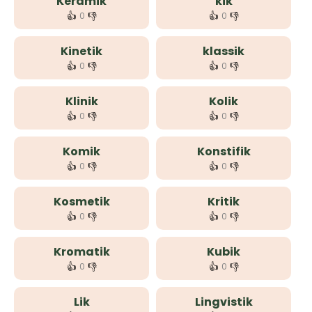
Keramik
kik
👍
👎
👍
👎
0
0
Kinetik
klassik
👍
👎
👍
👎
0
0
Klinik
Kolik
👍
👎
👍
👎
0
0
Komik
Konstifik
👍
👎
👍
👎
0
0
Kosmetik
Kritik
👍
👎
👍
👎
0
0
Kromatik
Kubik
👍
👎
👍
👎
0
0
Lik
Lingvistik