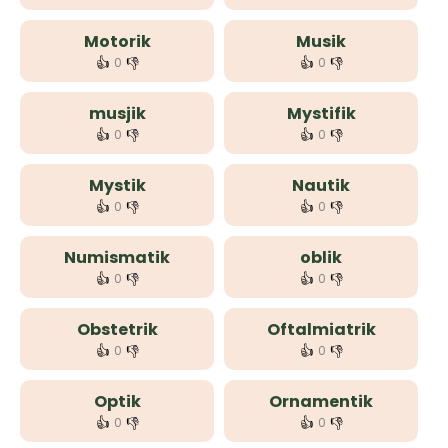
Motorik
Musik
👍
👎
👍
👎
0
0
musjik
Mystifik
👍
👎
👍
👎
0
0
Mystik
Nautik
👍
👎
👍
👎
0
0
Numismatik
oblik
👍
👎
👍
👎
0
0
Obstetrik
Oftalmiatrik
👍
👎
👍
👎
0
0
Optik
Ornamentik
👍
👎
👍
👎
0
0