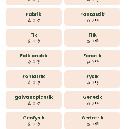
Fabrik
Fantastik
👍
👎
👍
👎
0
0
Fik
Flik
👍
👎
👍
👎
0
0
Folkloristik
Fonetik
👍
👎
👍
👎
0
0
Foniatrik
Fysik
👍
👎
👍
👎
0
0
galvanoplastik
Genetik
👍
👎
👍
👎
0
0
Geofysik
Geriatrik
👍
👎
👍
👎
0
0