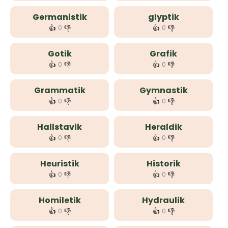
Germanistik
glyptik
👍
👎
👍
👎
0
0
Gotik
Grafik
👍
👎
👍
👎
0
0
Grammatik
Gymnastik
👍
👎
👍
👎
0
0
Hallstavik
Heraldik
👍
👎
👍
👎
0
0
Heuristik
Historik
👍
👎
👍
👎
0
0
Homiletik
Hydraulik
👍
👎
👍
👎
0
0