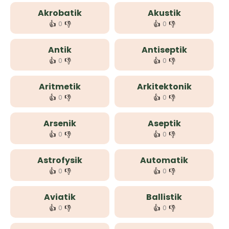
Akrobatik
Akustik
👍
👎
👍
👎
0
0
Antik
Antiseptik
👍
👎
👍
👎
0
0
Aritmetik
Arkitektonik
👍
👎
👍
👎
0
0
Arsenik
Aseptik
👍
👎
👍
👎
0
0
Astrofysik
Automatik
👍
👎
👍
👎
0
0
Aviatik
Ballistik
👍
👎
👍
👎
0
0