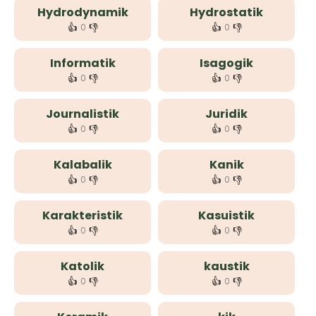
Hydrodynamik
Hydrostatik
👍
👎
👍
👎
0
0
Informatik
Isagogik
👍
👎
👍
👎
0
0
Journalistik
Juridik
👍
👎
👍
👎
0
0
Kalabalik
Kanik
👍
👎
👍
👎
0
0
Karakteristik
Kasuistik
👍
👎
👍
👎
0
0
Katolik
kaustik
👍
👎
👍
👎
0
0