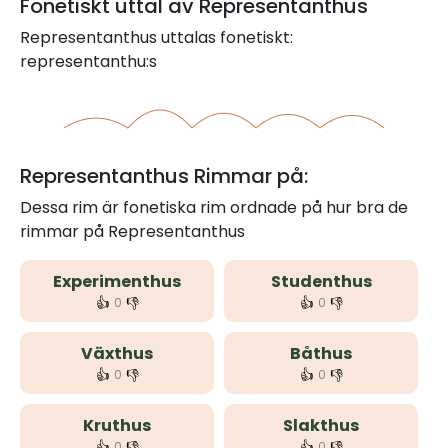
Fonetiskt uttal av Representanthus
Representanthus uttalas fonetiskt:
representanthu:s
Representanthus Rimmar på:
Dessa rim är fonetiska rim ordnade på hur bra de
rimmar på Representanthus
Experimenthus
Studenthus
👍
👎
👍
👎
0
0
Växthus
Båthus
👍
👎
👍
👎
0
0
Kruthus
Slakthus
👍
👎
👍
👎
0
0