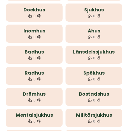
Dockhus
Sjukhus
👍
👎
👍
👎
0
0
Inomhus
Åhus
👍
👎
👍
👎
0
0
Badhus
Länsdelssjukhus
👍
👎
👍
👎
0
0
Radhus
Spökhus
👍
👎
👍
👎
0
0
Drömhus
Bostadshus
👍
👎
👍
👎
0
0
Mentalsjukhus
Militärsjukhus
👍
👎
👍
👎
0
0