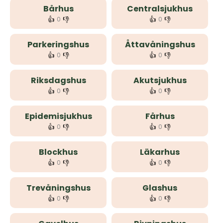
Bårhus
Centralsjukhus
👍
👎
👍
👎
0
0
Parkeringshus
Åttavåningshus
👍
👎
👍
👎
0
0
Riksdagshus
Akutsjukhus
👍
👎
👍
👎
0
0
Epidemisjukhus
Fårhus
👍
👎
👍
👎
0
0
Blockhus
Läkarhus
👍
👎
👍
👎
0
0
Trevåningshus
Glashus
👍
👎
👍
👎
0
0