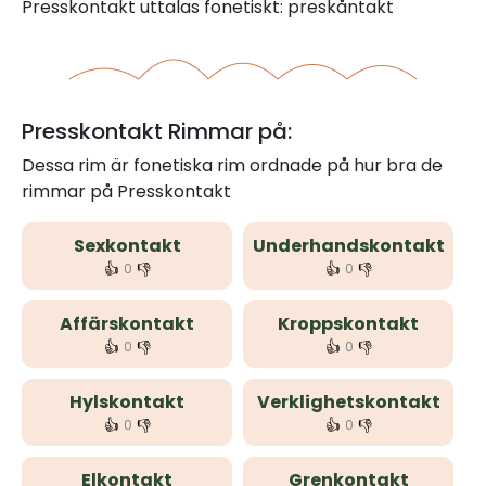
Presskontakt uttalas fonetiskt: preskåntakt
Presskontakt Rimmar på:
Dessa rim är fonetiska rim ordnade på hur bra de
rimmar på Presskontakt
Sexkontakt
Underhandskontakt
👍
👎
👍
👎
0
0
Affärskontakt
Kroppskontakt
👍
👎
👍
👎
0
0
Hylskontakt
Verklighetskontakt
👍
👎
👍
👎
0
0
Elkontakt
Grenkontakt