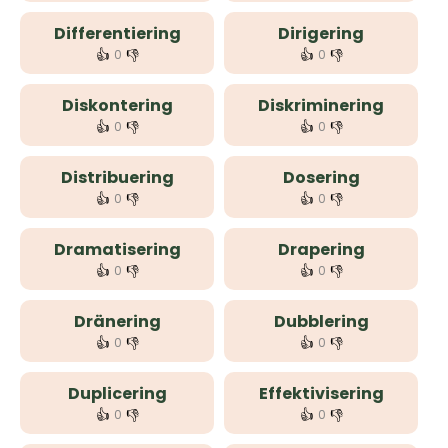
Differentiering
Dirigering
👍
👎
👍
👎
0
0
Diskontering
Diskriminering
👍
👎
👍
👎
0
0
Distribuering
Dosering
👍
👎
👍
👎
0
0
Dramatisering
Drapering
👍
👎
👍
👎
0
0
Dränering
Dubblering
👍
👎
👍
👎
0
0
Duplicering
Effektivisering
👍
👎
👍
👎
0
0