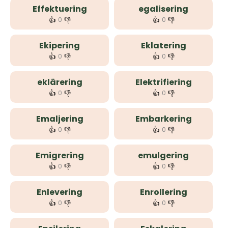
Effektuering
egalisering
👍
👎
👍
👎
0
0
Ekipering
Eklatering
👍
👎
👍
👎
0
0
eklärering
Elektrifiering
👍
👎
👍
👎
0
0
Emaljering
Embarkering
👍
👎
👍
👎
0
0
Emigrering
emulgering
👍
👎
👍
👎
0
0
Enlevering
Enrollering
👍
👎
👍
👎
0
0