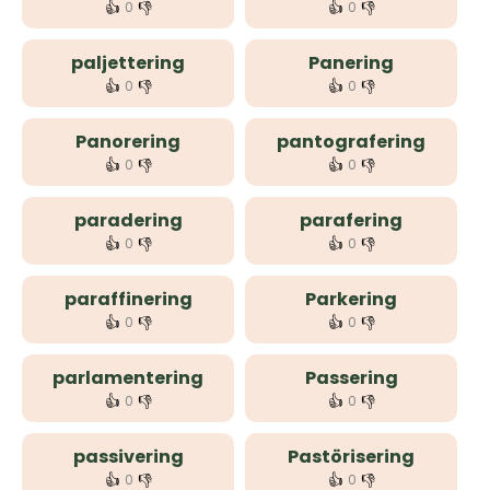
👍
👎
👍
👎
0
0
paljettering
Panering
👍
👎
👍
👎
0
0
Panorering
pantografering
👍
👎
👍
👎
0
0
paradering
parafering
👍
👎
👍
👎
0
0
paraffinering
Parkering
👍
👎
👍
👎
0
0
parlamentering
Passering
👍
👎
👍
👎
0
0
passivering
Pastörisering
👍
👎
👍
👎
0
0