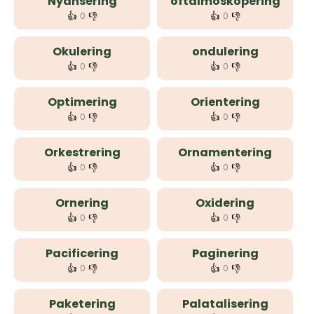
Nyansering
oftalmoskopering
👍
👎
👍
👎
0
0
Okulering
ondulering
👍
👎
👍
👎
0
0
Optimering
Orientering
👍
👎
👍
👎
0
0
Orkestrering
Ornamentering
👍
👎
👍
👎
0
0
Ornering
Oxidering
👍
👎
👍
👎
0
0
Pacificering
Paginering
👍
👎
👍
👎
0
0
Paketering
Palatalisering