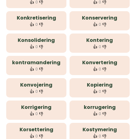
👍
👎
👍
👎
0
0
Konkretisering
Konservering
👍
👎
👍
👎
0
0
Konsolidering
Kontering
👍
👎
👍
👎
0
0
kontramandering
Konvertering
👍
👎
👍
👎
0
0
Konvojering
Kopiering
👍
👎
👍
👎
0
0
Korrigering
korrugering
👍
👎
👍
👎
0
0
Korsettering
Kostymering
👍
👎
👍
👎
0
0