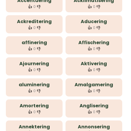
Accentuering
Acklimatisering
👍
👎
👍
👎
0
0
Ackreditering
Aducering
👍
👎
👍
👎
0
0
affinering
Affischering
👍
👎
👍
👎
0
0
Ajournering
Aktivering
👍
👎
👍
👎
0
0
aluminering
Amalgamering
👍
👎
👍
👎
0
0
Amortering
Anglisering
👍
👎
👍
👎
0
0
Annektering
Annonsering