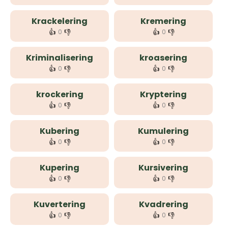
Krackelering
Kremering
👍
👎
👍
👎
0
0
Kriminalisering
kroasering
👍
👎
👍
👎
0
0
krockering
Kryptering
👍
👎
👍
👎
0
0
Kubering
Kumulering
👍
👎
👍
👎
0
0
Kupering
Kursivering
👍
👎
👍
👎
0
0
Kuvertering
Kvadrering
👍
👎
👍
👎
0
0