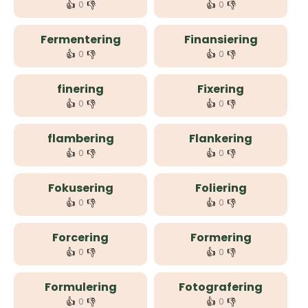
👍
👎
👍
👎
0
0
Fermentering
Finansiering
👍
👎
👍
👎
0
0
finering
Fixering
👍
👎
👍
👎
0
0
flambering
Flankering
👍
👎
👍
👎
0
0
Fokusering
Foliering
👍
👎
👍
👎
0
0
Forcering
Formering
👍
👎
👍
👎
0
0
Formulering
Fotografering
👍
👎
👍
👎
0
0