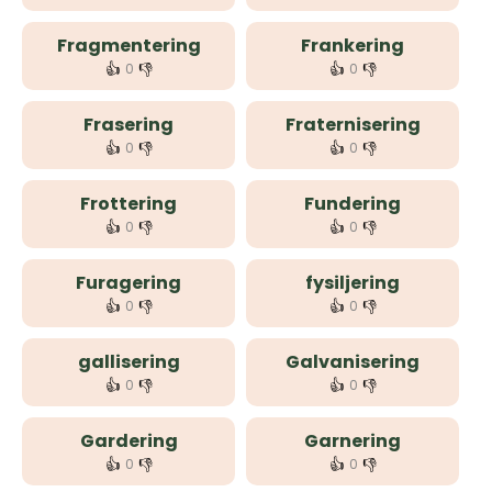
Fragmentering
Frankering
👍
👎
👍
👎
0
0
Frasering
Fraternisering
👍
👎
👍
👎
0
0
Frottering
Fundering
👍
👎
👍
👎
0
0
Furagering
fysiljering
👍
👎
👍
👎
0
0
gallisering
Galvanisering
👍
👎
👍
👎
0
0
Gardering
Garnering
👍
👎
👍
👎
0
0