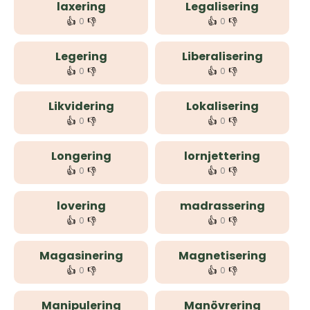
laxering
Legalisering
👍
👎
👍
👎
0
0
Legering
Liberalisering
👍
👎
👍
👎
0
0
Likvidering
Lokalisering
👍
👎
👍
👎
0
0
Longering
lornjettering
👍
👎
👍
👎
0
0
lovering
madrassering
👍
👎
👍
👎
0
0
Magasinering
Magnetisering
👍
👎
👍
👎
0
0
Manipulering
Manövrering