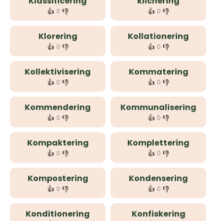
Klassificering
klichering
👍
👎
👍
👎
0
0
Klorering
Kollationering
👍
👎
👍
👎
0
0
Kollektivisering
Kommatering
👍
👎
👍
👎
0
0
Kommendering
Kommunalisering
👍
👎
👍
👎
0
0
Kompaktering
Komplettering
👍
👎
👍
👎
0
0
Kompostering
Kondensering
👍
👎
👍
👎
0
0
Konditionering
Konfiskering