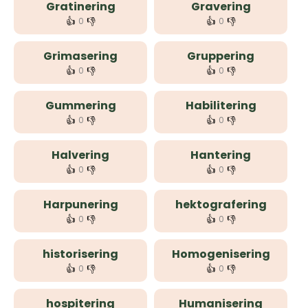
Gratinering
Gravering
👍
👎
👍
👎
0
0
Grimasering
Gruppering
👍
👎
👍
👎
0
0
Gummering
Habilitering
👍
👎
👍
👎
0
0
Halvering
Hantering
👍
👎
👍
👎
0
0
Harpunering
hektografering
👍
👎
👍
👎
0
0
historisering
Homogenisering
👍
👎
👍
👎
0
0
hospitering
Humanisering