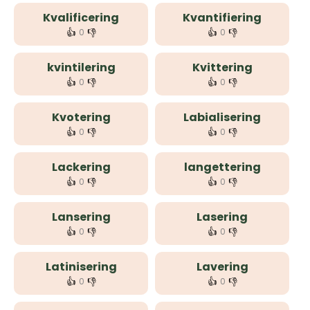
Kvalificering
Kvantifiering
👍
👎
👍
👎
0
0
kvintilering
Kvittering
👍
👎
👍
👎
0
0
Kvotering
Labialisering
👍
👎
👍
👎
0
0
Lackering
langettering
👍
👎
👍
👎
0
0
Lansering
Lasering
👍
👎
👍
👎
0
0
Latinisering
Lavering
👍
👎
👍
👎
0
0