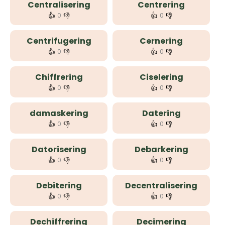
Centralisering
Centrering
👍
👎
👍
👎
0
0
Centrifugering
Cernering
👍
👎
👍
👎
0
0
Chiffrering
Ciselering
👍
👎
👍
👎
0
0
damaskering
Datering
👍
👎
👍
👎
0
0
Datorisering
Debarkering
👍
👎
👍
👎
0
0
Debitering
Decentralisering
👍
👎
👍
👎
0
0
Dechiffrering
Decimering