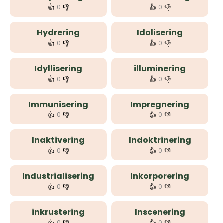
👍
👎
👍
👎
0
0
Hydrering
Idolisering
👍
👎
👍
👎
0
0
Idyllisering
illuminering
👍
👎
👍
👎
0
0
Immunisering
Impregnering
👍
👎
👍
👎
0
0
Inaktivering
Indoktrinering
👍
👎
👍
👎
0
0
Industrialisering
Inkorporering
👍
👎
👍
👎
0
0
inkrustering
Inscenering
👍
👎
👍
👎
0
0