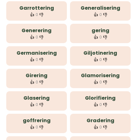
Garrottering
Generalisering
👍
👎
👍
👎
0
0
Generering
gering
👍
👎
👍
👎
0
0
Germanisering
Giljotinering
👍
👎
👍
👎
0
0
Girering
Glamorisering
👍
👎
👍
👎
0
0
Glasering
Glorifiering
👍
👎
👍
👎
0
0
goffrering
Gradering
👍
👎
👍
👎
0
0