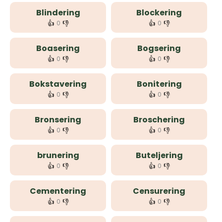
Blindering
Blockering
👍
👎
👍
👎
0
0
Boasering
Bogsering
👍
👎
👍
👎
0
0
Bokstavering
Bonitering
👍
👎
👍
👎
0
0
Bronsering
Broschering
👍
👎
👍
👎
0
0
brunering
Buteljering
👍
👎
👍
👎
0
0
Cementering
Censurering
👍
👎
👍
👎
0
0