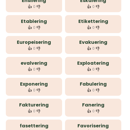
Ensilering
Eskalering
👍
👎
👍
👎
0
0
Etablering
Etikettering
👍
👎
👍
👎
0
0
Europeisering
Evakuering
👍
👎
👍
👎
0
0
evalvering
Exploatering
👍
👎
👍
👎
0
0
Exponering
Fabulering
👍
👎
👍
👎
0
0
Fakturering
Fanering
👍
👎
👍
👎
0
0
fasettering
Favorisering