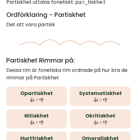
Partiskhet uttalas fonetiskt: pạ:r‿tiskhe:t
Ordförklaring - Partiskhet
Det att vara partisk
Partiskhet Rimmar på:
Dessa rim är fonetiska rim ordnade på hur bra de
rimmar på Partiskhet
Opartiskhet
Systematiskhet
👍
👎
👍
👎
0
0
Nitiskhet
Okritiskhet
👍
👎
👍
👎
0
0
Hurtfriskhet
Omoraliskhet