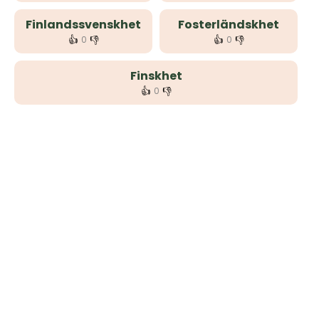
Finlandssvenskhet
Fosterländskhet
👍
👎
👍
👎
0
0
Finskhet
👍
👎
0