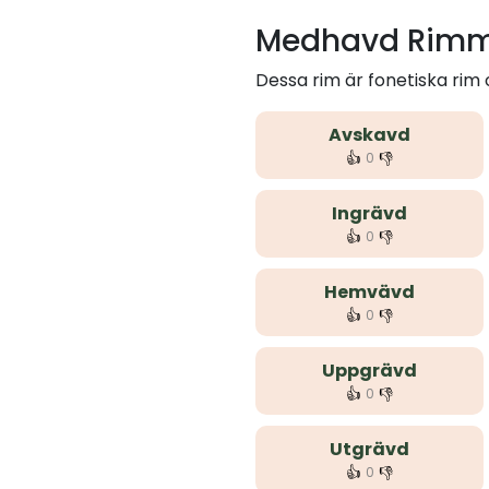
Medhavd Rimm
Dessa rim är fonetiska ri
Avskavd
👍
👎
0
Ingrävd
👍
👎
0
Hemvävd
👍
👎
0
Uppgrävd
👍
👎
0
Utgrävd
👍
👎
0