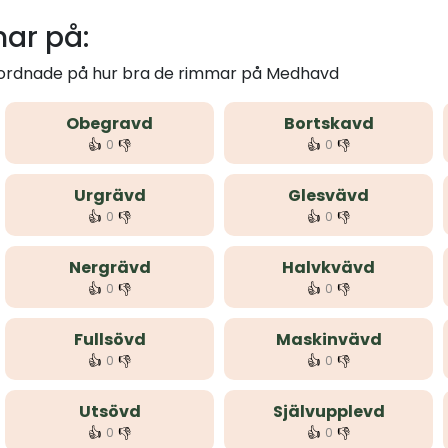
ar på:
m ordnade på hur bra de rimmar på Medhavd
Obegravd
Bortskavd
👍
👎
👍
👎
0
0
Urgrävd
Glesvävd
👍
👎
👍
👎
0
0
Nergrävd
Halvkvävd
👍
👎
👍
👎
0
0
Fullsövd
Maskinvävd
👍
👎
👍
👎
0
0
Utsövd
Självupplevd
👍
👎
👍
👎
0
0