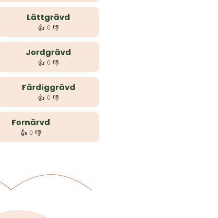
Lättgrävd
👍
👎
0
Jordgrävd
👍
👎
0
Färdiggrävd
👍
👎
0
Fornärvd
👍
👎
0