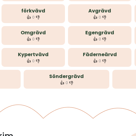
förkvävd
Avgrävd
👍
👎
👍
👎
0
0
Omgrävd
Egengrävd
👍
👎
👍
👎
0
0
Kypertvävd
Fäderneärvd
👍
👎
👍
👎
0
0
Söndergrävd
👍
👎
0