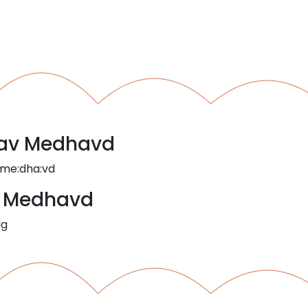
l av Medhavd
 me:dha:vd
- Medhavd
ig