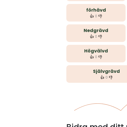
förhävd
👍
👎
0
Nedgrävd
👍
👎
0
Högvälvd
👍
👎
0
Självgrävd
👍
👎
0