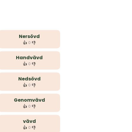
Nersövd
👍
👎
0
Handvävd
👍
👎
0
Nedsövd
👍
👎
0
Genomvävd
👍
👎
0
vävd
👍
👎
0