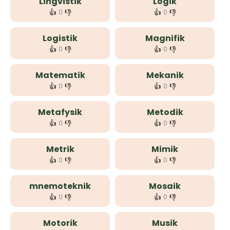
Lingvistik
Logik
👍
👎
👍
👎
0
0
Logistik
Magnifik
👍
👎
👍
👎
0
0
Matematik
Mekanik
👍
👎
👍
👎
0
0
Metafysik
Metodik
👍
👎
👍
👎
0
0
Metrik
Mimik
👍
👎
👍
👎
0
0
mnemoteknik
Mosaik
👍
👎
👍
👎
0
0
Motorik
Musik