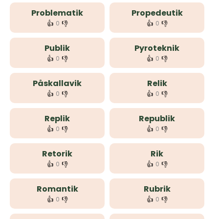
Problematik
Propedeutik
👍
👎
👍
👎
0
0
Publik
Pyroteknik
👍
👎
👍
👎
0
0
Påskallavik
Relik
👍
👎
👍
👎
0
0
Replik
Republik
👍
👎
👍
👎
0
0
Retorik
Rik
👍
👎
👍
👎
0
0
Romantik
Rubrik
👍
👎
👍
👎
0
0