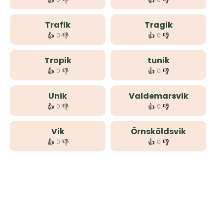
👍
👎
👍
👎
Trafik
Tragik
👍
👎
👍
👎
0
0
Tropik
tunik
👍
👎
👍
👎
0
0
Unik
Valdemarsvik
👍
👎
👍
👎
0
0
Vik
Örnsköldsvik
👍
👎
👍
👎
0
0