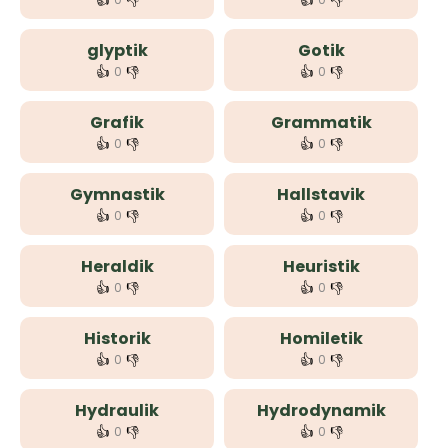
👍
👎
👍
👎
glyptik
Gotik
👍
👎
👍
👎
0
0
Grafik
Grammatik
👍
👎
👍
👎
0
0
Gymnastik
Hallstavik
👍
👎
👍
👎
0
0
Heraldik
Heuristik
👍
👎
👍
👎
0
0
Historik
Homiletik
👍
👎
👍
👎
0
0
Hydraulik
Hydrodynamik
👍
👎
👍
👎
0
0