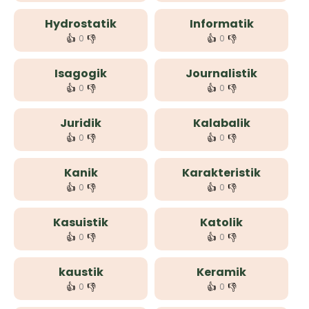
Hydrostatik
Informatik
👍
👎
👍
👎
0
0
Isagogik
Journalistik
👍
👎
👍
👎
0
0
Juridik
Kalabalik
👍
👎
👍
👎
0
0
Kanik
Karakteristik
👍
👎
👍
👎
0
0
Kasuistik
Katolik
👍
👎
👍
👎
0
0
kaustik
Keramik
👍
👎
👍
👎
0
0