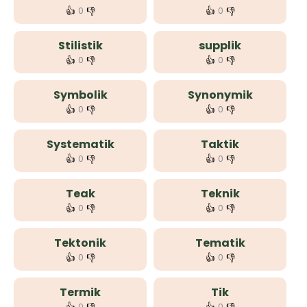
👍
👎
👍
👎
0
0
Stilistik
supplik
👍
👎
👍
👎
0
0
Symbolik
Synonymik
👍
👎
👍
👎
0
0
Systematik
Taktik
👍
👎
👍
👎
0
0
Teak
Teknik
👍
👎
👍
👎
0
0
Tektonik
Tematik
👍
👎
👍
👎
0
0
Termik
Tik
0
0