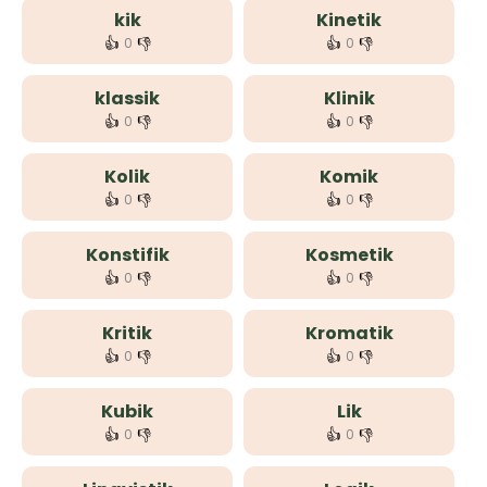
kik
Kinetik
👍
👎
👍
👎
0
0
klassik
Klinik
👍
👎
👍
👎
0
0
Kolik
Komik
👍
👎
👍
👎
0
0
Konstifik
Kosmetik
👍
👎
👍
👎
0
0
Kritik
Kromatik
👍
👎
👍
👎
0
0
Kubik
Lik
👍
👎
👍
👎
0
0