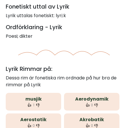
Fonetiskt uttal av Lyrik
Lyrik uttalas fonetiskt: lyrị:k
Ordförklaring - Lyrik
Poesi; dikter
Lyrik Rimmar på:
Dessa rim är fonetiska rim ordnade på hur bra de
rimmar på Lyrik
musjik
Aerodynamik
👍
👎
👍
👎
1
0
Aerostatik
Akrobatik
👍
👎
👍
👎
0
0