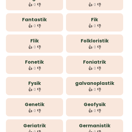
👍
👎
👍
👎
0
0
Fantastik
Fik
👍
👎
👍
👎
0
0
Flik
Folkloristik
👍
👎
👍
👎
0
0
Fonetik
Foniatrik
👍
👎
👍
👎
0
0
Fysik
galvanoplastik
👍
👎
👍
👎
0
0
Genetik
Geofysik
👍
👎
👍
👎
0
0
Geriatrik
Germanistik
0
0