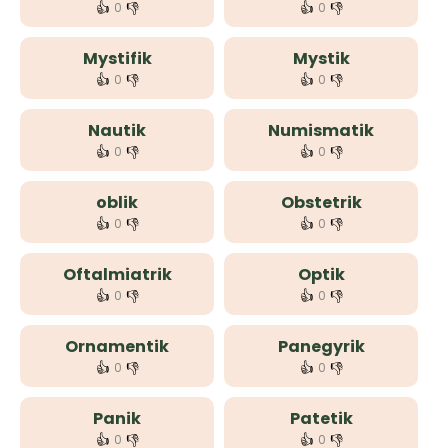
👍
👎
👍
👎
0
0
Mystifik
Mystik
👍
👎
👍
👎
0
0
Nautik
Numismatik
👍
👎
👍
👎
0
0
oblik
Obstetrik
👍
👎
👍
👎
0
0
Oftalmiatrik
Optik
👍
👎
👍
👎
0
0
Ornamentik
Panegyrik
👍
👎
👍
👎
0
0
Panik
Patetik
👍
👎
👍
👎
0
0