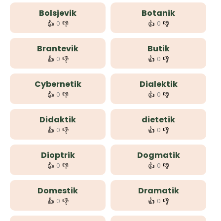
Bolsjevik
Botanik
👍
👎
👍
👎
0
0
Brantevik
Butik
👍
👎
👍
👎
0
0
Cybernetik
Dialektik
👍
👎
👍
👎
0
0
Didaktik
dietetik
👍
👎
👍
👎
0
0
Dioptrik
Dogmatik
👍
👎
👍
👎
0
0
Domestik
Dramatik
👍
👎
👍
👎
0
0