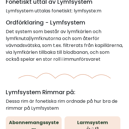
Fonetiskt uttal av Lymfsystem
Lymfsystem uttalas fonetiskt: lymfsyste:m
Ordförklaring - Lymfsystem
Det system som består av lymfkärlen och
lymfknuta|lymfknutorna och som återför
vävnadsvätska, som t.ex. filtrerats från kapillärerna,
via lymfkärlen tillbaka till blodbanan, och som
också spelar en stor roll i immunförsvaret
Lymfsystem Rimmar på:
Dessa rim är fonetiska rim ordnade på hur bra de
rimmar på Lymfsystem
Abonnemangssyste
Larmsystem
👍
👎
0