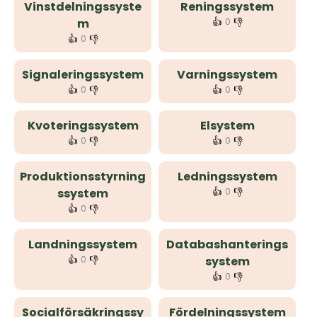
Vinstdelningssyste
Reningssystem
👍
👎
m
0
👍
👎
0
Signaleringssystem
Varningssystem
👍
👎
👍
👎
0
0
Kvoteringssystem
Elsystem
👍
👎
👍
👎
0
0
Produktionsstyrning
Ledningssystem
👍
👎
ssystem
0
👍
👎
0
Landningssystem
Databashanterings
👍
👎
0
system
👍
👎
0
Socialförsäkringssy
Fördelningssystem