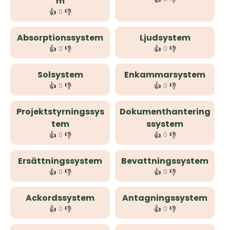
m
👍
👎
0
Absorptionssystem
Ljudsystem
👍
👎
👍
👎
0
0
Solsystem
Enkammarsystem
👍
👎
👍
👎
0
0
Projektstyrningssys
Dokumenthantering
tem
ssystem
👍
👎
👍
👎
0
0
Ersättningssystem
Bevattningssystem
👍
👎
👍
👎
0
0
Ackordssystem
Antagningssystem
👍
👎
👍
👎
0
0