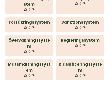
👍
👎
stem
0
👍
👎
0
Försäkringssystem
Sanktionssystem
👍
👎
👍
👎
0
0
Övervakningssyste
Regleringssystem
👍
👎
m
0
👍
👎
0
Matsmältningssyst
Klassificeringssyste
em
m
👍
👎
👍
👎
0
0