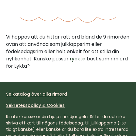
Vi hoppas att du hittar rätt ord bland de 9 rimorden
ovan att använda som julklappsrim eller
födelsedagsrim eller helt enkelt för att stilla din
nyfikenhet. Kanske passar
ryckta
bäst som rim ord
för Lykta?
Se katalog över alla rimord
Sekretesspolicy & Cookies
RimLexikon.se är din hjälp i rimdjungeln. Sitter du och ska
skriva ett kort till någons födelsedag, till julklapparna (lite
tidigt kanske) eller kanske är du bara lite extra intresserad
av vad ord rimmar på. I vilket fall som helst är RimLexikon