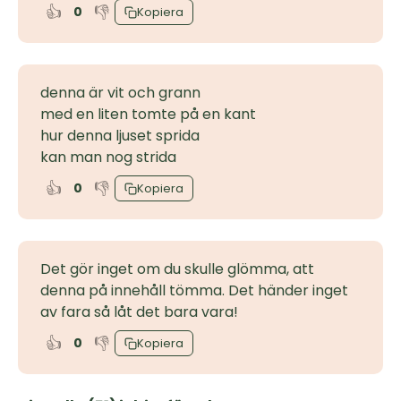
👍
👎
0
Kopiera
denna är vit och grann
med en liten tomte på en kant
hur denna ljuset sprida
kan man nog strida
👍
👎
0
Kopiera
Det gör inget om du skulle glömma, att
denna på innehåll tömma. Det händer inget
av fara så låt det bara vara!
👍
👎
0
Kopiera