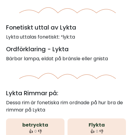
Fonetiskt uttal av Lykta
Lykta uttalas fonetiskt: ²lỵk:ta
Ordförklaring - Lykta
Bärbar lampa, eldat på bränsle eller gnista
Lykta Rimmar på:
Dessa rim är fonetiska rim ordnade på hur bra de
rimmar på Lykta
betryckta
Flykta
👍
👎
👍
👎
0
0