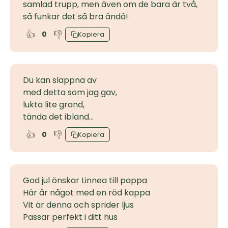
samlad trupp, men även om de bara är två,
så funkar det så bra ändå!
👍
👎
0
Kopiera
Du kan slappna av
med detta som jag gav,
lukta lite grand,
tända det ibland...
👍
👎
0
Kopiera
God jul önskar Linnea till pappa
Här är något med en röd kappa
Vit är denna och sprider ljus
Passar perfekt i ditt hus