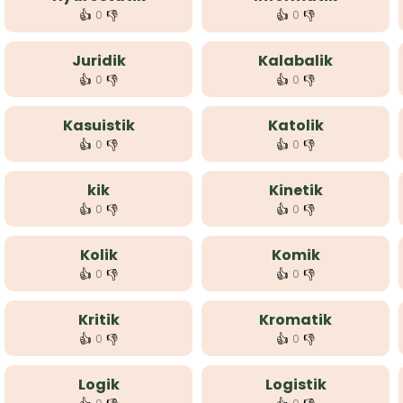
👍
👎
👍
👎
0
0
Juridik
Kalabalik
👍
👎
👍
👎
0
0
Kasuistik
Katolik
👍
👎
👍
👎
0
0
kik
Kinetik
👍
👎
👍
👎
0
0
Kolik
Komik
👍
👎
👍
👎
0
0
Kritik
Kromatik
👍
👎
👍
👎
0
0
Logik
Logistik