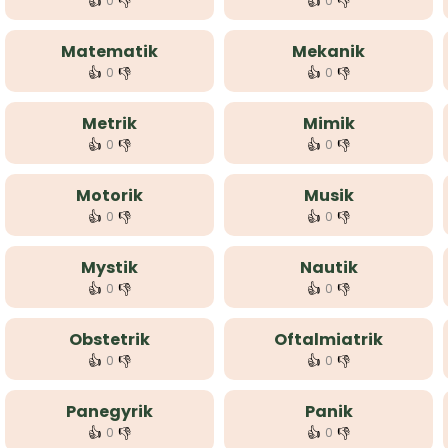
👍
👎
👍
👎
0
0
Matematik
Mekanik
👍
👎
👍
👎
0
0
Metrik
Mimik
👍
👎
👍
👎
0
0
Motorik
Musik
👍
👎
👍
👎
0
0
Mystik
Nautik
👍
👎
👍
👎
0
0
Obstetrik
Oftalmiatrik
👍
👎
👍
👎
0
0
Panegyrik
Panik
👍
👎
👍
👎
0
0