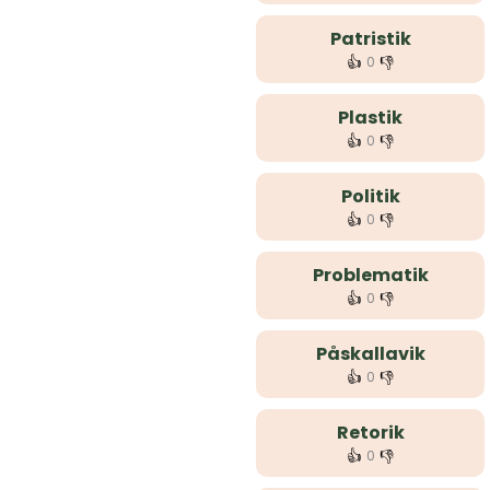
Patristik
👍
👎
0
Plastik
👍
👎
0
Politik
👍
👎
0
Problematik
👍
👎
0
Påskallavik
👍
👎
0
Retorik
👍
👎
0