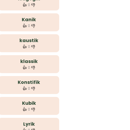
👍
👎
0
Kanik
👍
👎
0
kaustik
👍
👎
0
klassik
👍
👎
0
Konstifik
👍
👎
0
Kubik
👍
👎
0
Lyrik