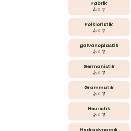
Fabrik
👍
👎
0
Folkloristik
👍
👎
0
galvanoplastik
👍
👎
0
Germanistik
👍
👎
0
Grammatik
👍
👎
0
Heuristik
👍
👎
0
Hydrodynamik