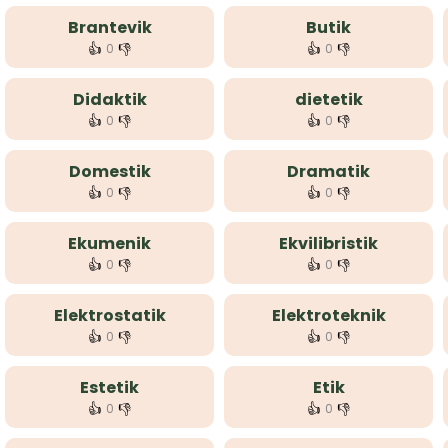
Brantevik
Butik
👍
👎
👍
👎
0
0
Didaktik
dietetik
👍
👎
👍
👎
0
0
Domestik
Dramatik
👍
👎
👍
👎
0
0
Ekumenik
Ekvilibristik
👍
👎
👍
👎
0
0
Elektrostatik
Elektroteknik
👍
👎
👍
👎
0
0
Estetik
Etik
👍
👎
👍
👎
0
0