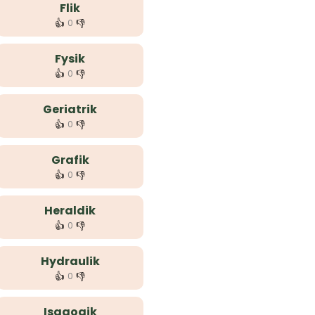
Flik
👍
👎
0
Fysik
👍
👎
0
Geriatrik
👍
👎
0
Grafik
👍
👎
0
Heraldik
👍
👎
0
Hydraulik
👍
👎
0
Isagogik