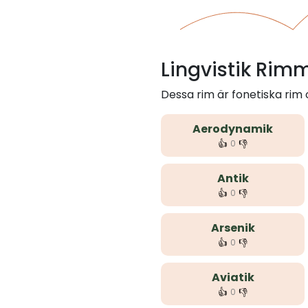
Lingvistik Rim
Dessa rim är fonetiska rim
Aerodynamik
👍
👎
0
Antik
👍
👎
0
Arsenik
👍
👎
0
Aviatik
👍
👎
0