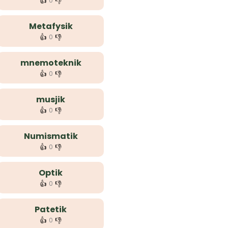
👍
👎
0
Metafysik
👍
👎
0
mnemoteknik
👍
👎
0
musjik
👍
👎
0
Numismatik
👍
👎
0
Optik
👍
👎
0
Patetik
👍
👎
0