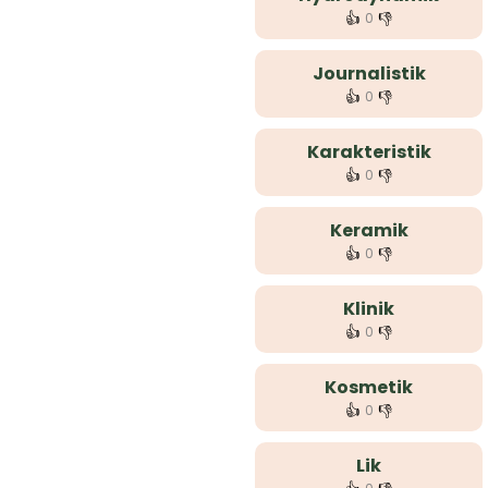
👍
👎
0
Journalistik
👍
👎
0
Karakteristik
👍
👎
0
Keramik
👍
👎
0
Klinik
👍
👎
0
Kosmetik
👍
👎
0
Lik