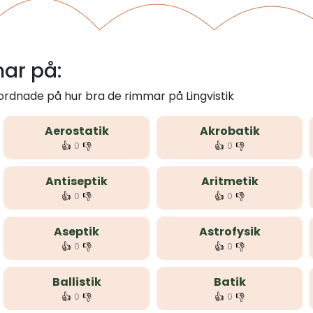
mar på:
 ordnade på hur bra de rimmar på Lingvistik
Aerostatik
Akrobatik
👍
👎
👍
👎
0
0
Antiseptik
Aritmetik
👍
👎
👍
👎
0
0
Aseptik
Astrofysik
👍
👎
👍
👎
0
0
Ballistik
Batik
👍
👎
👍
👎
0
0