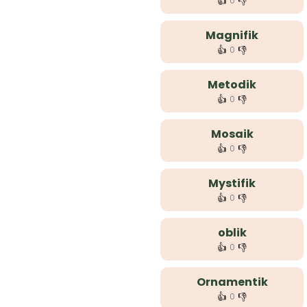
👍
👎
0
Magnifik
👍
👎
0
Metodik
👍
👎
0
Mosaik
👍
👎
0
Mystifik
👍
👎
0
oblik
👍
👎
0
Ornamentik
👍
👎
0