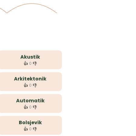
Akustik
👍
👎
0
Arkitektonik
👍
👎
0
Automatik
👍
👎
0
Bolsjevik
👍
👎
0