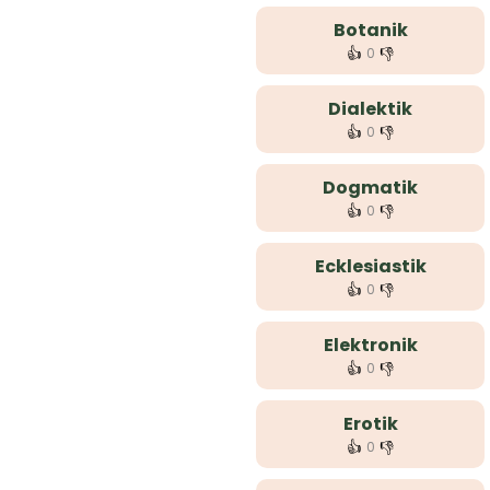
Botanik
👍
👎
0
Dialektik
👍
👎
0
Dogmatik
👍
👎
0
Ecklesiastik
👍
👎
0
Elektronik
👍
👎
0
Erotik
👍
👎
0