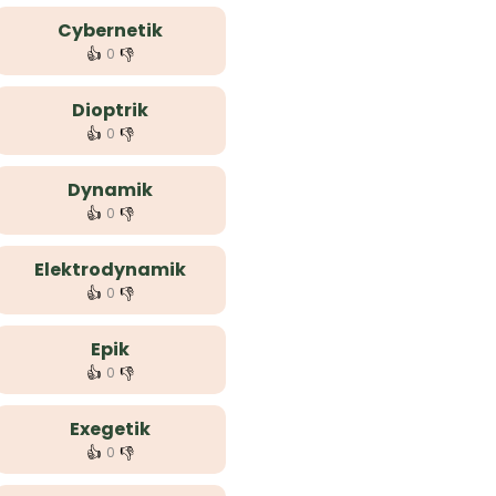
Cybernetik
👍
👎
0
Dioptrik
👍
👎
0
Dynamik
👍
👎
0
Elektrodynamik
👍
👎
0
Epik
👍
👎
0
Exegetik
👍
👎
0