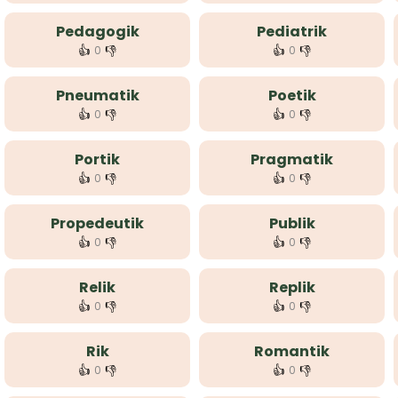
Pedagogik
Pediatrik
👍
👎
👍
👎
0
0
Pneumatik
Poetik
👍
👎
👍
👎
0
0
Portik
Pragmatik
👍
👎
👍
👎
0
0
Propedeutik
Publik
👍
👎
👍
👎
0
0
Relik
Replik
👍
👎
👍
👎
0
0
Rik
Romantik
👍
👎
👍
👎
0
0