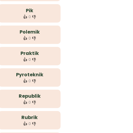
Pik
👍
👎
0
Polemik
👍
👎
0
Praktik
👍
👎
0
Pyroteknik
👍
👎
0
Republik
👍
👎
0
Rubrik
👍
👎
0