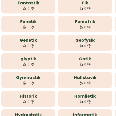
Fantastik
Fik
👍
👎
👍
👎
0
0
Fonetik
Foniatrik
👍
👎
👍
👎
0
0
Genetik
Geofysik
👍
👎
👍
👎
0
0
glyptik
Gotik
👍
👎
👍
👎
0
0
Gymnastik
Hallstavik
👍
👎
👍
👎
0
0
Historik
Homiletik
👍
👎
👍
👎
0
0
Hydrostatik
Informatik