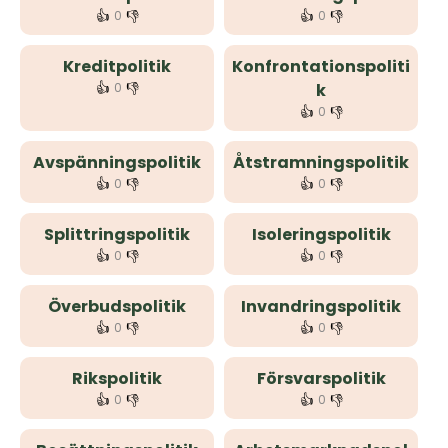
👍
👎
👍
👎
0
0
Kreditpolitik
Konfrontationspoliti
👍
👎
0
k
👍
👎
0
Avspänningspolitik
Åtstramningspolitik
👍
👎
👍
👎
0
0
Splittringspolitik
Isoleringspolitik
👍
👎
👍
👎
0
0
Överbudspolitik
Invandringspolitik
👍
👎
👍
👎
0
0
Rikspolitik
Försvarspolitik
👍
👎
👍
👎
0
0