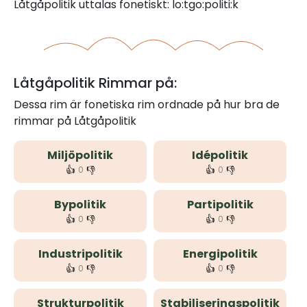
Låtgåpolitik uttalas fonetiskt: lo:tgo:politi:k
Låtgåpolitik Rimmar på:
Dessa rim är fonetiska rim ordnade på hur bra de
rimmar på Låtgåpolitik
Miljöpolitik
Idépolitik
👍
👎
👍
👎
0
0
Bypolitik
Partipolitik
👍
👎
👍
👎
0
0
Industripolitik
Energipolitik
👍
👎
👍
👎
0
0
Strukturpolitik
Stabiliseringspolitik