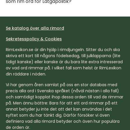
som rim ord för Låtgåpolitik?
Se katalog över alla rimord
Sekretesspolicy & Cookies
RimLexikon.se är din hjälp i rimdjungeln. Sitter du och ska
skriva ett kort till någons födelsedag, till julklapparna (lite
tidigt kanske) eller kanske är du bara lite extra intresserad
av vad ord rimmar på. I vilket fall som helst är RimLexikon
din räddare i nöden.
Vi har genom åren samlat på oss en stor databas med
precis alla ord i Svenska språket (nåväl nästan i alla fall)
och samtidigt kopplat ihop dessa orden till vad de rimmar
på. Men ännu bättre: Bara för att ett ord rimmar på ett
annat betyder ju inte det att det kan användas i det
syftet som du har tänkt dig. Därför försöker vi även
definiera vad alla rimord betyder och även hur populära
de orden är.