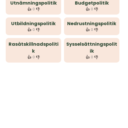
Utnämningspolitik
Budgetpolitik
👍
👎
👍
👎
0
0
Utbildningspolitik
Nedrustningspolitik
👍
👎
👍
👎
0
0
Rasåtskillnadspoliti
Sysselsättningspolit
k
ik
👍
👎
👍
👎
0
0