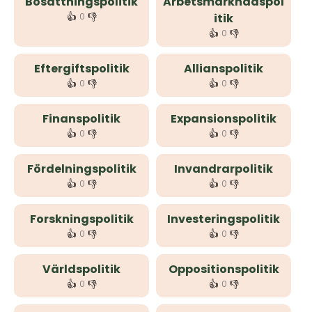
Bosättningspolitik
Arbetsmarknadspol
👍
👎
0
itik
👍
👎
0
Eftergiftspolitik
Allianspolitik
👍
👎
👍
👎
0
0
Finanspolitik
Expansionspolitik
👍
👎
👍
👎
0
0
Fördelningspolitik
Invandrarpolitik
👍
👎
👍
👎
0
0
Forskningspolitik
Investeringspolitik
👍
👎
👍
👎
0
0
Världspolitik
Oppositionspolitik
👍
👎
👍
👎
0
0