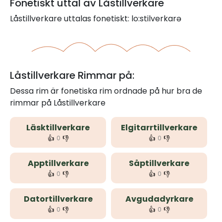
Fonetiskt uttal av Låstillverkare
Låstillverkare uttalas fonetiskt: lo:stilverkarə
Låstillverkare Rimmar på:
Dessa rim är fonetiska rim ordnade på hur bra de
rimmar på Låstillverkare
Läsktillverkare
Elgitarrtillverkare
👍
👎
👍
👎
0
0
Apptillverkare
Såptillverkare
👍
👎
👍
👎
0
0
Datortillverkare
Avgudadyrkare
👍
👎
👍
👎
0
0