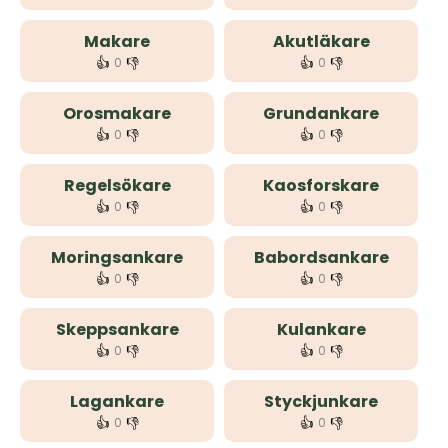
Makare
Akutläkare
👍
👎
👍
👎
0
0
Orosmakare
Grundankare
👍
👎
👍
👎
0
0
Regelsökare
Kaosforskare
👍
👎
👍
👎
0
0
Moringsankare
Babordsankare
👍
👎
👍
👎
0
0
Skeppsankare
Kulankare
👍
👎
👍
👎
0
0
Lagankare
Styckjunkare
👍
👎
👍
👎
0
0