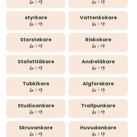
👍
👎
👍
👎
0
0
styrkare
Vattenkokare
👍
👎
👍
👎
0
0
Storstekare
Riskokare
👍
👎
👍
👎
0
0
Stafettläkare
Andreläkare
👍
👎
👍
👎
0
0
Tubkikare
Algforskare
👍
👎
👍
👎
0
0
Studioankare
Trallpunkare
👍
👎
👍
👎
0
0
Skruvankare
Huvudankare
👍
👎
👍
👎
0
0