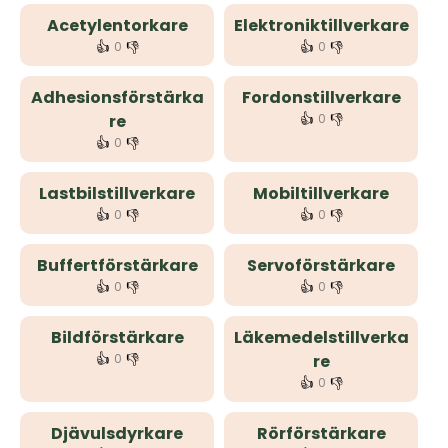
Acetylentorkare
Elektroniktillverkare
👍
👎
👍
👎
0
0
Adhesionsförstärka
Fordonstillverkare
👍
👎
re
0
👍
👎
0
Lastbilstillverkare
Mobiltillverkare
👍
👎
👍
👎
0
0
Buffertförstärkare
Servoförstärkare
👍
👎
👍
👎
0
0
Bildförstärkare
Läkemedelstillverka
👍
👎
0
re
👍
👎
0
Djävulsdyrkare
Rörförstärkare