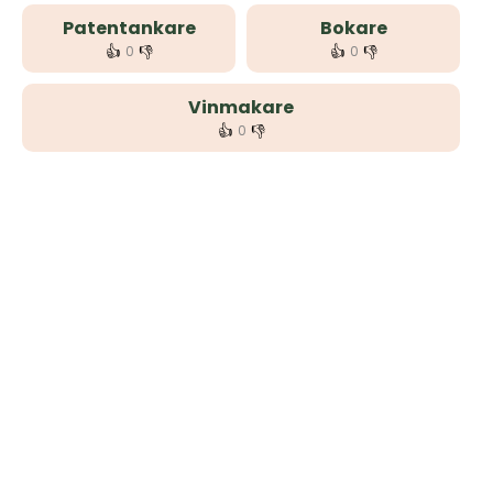
Patentankare
Bokare
👍
👎
👍
👎
0
0
Vinmakare
👍
👎
0