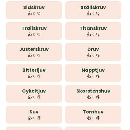
Sidskruv
Ställskruv
👍
👎
👍
👎
0
0
Trallskruv
Titanskruv
👍
👎
👍
👎
0
0
Justerskruv
Druv
👍
👎
👍
👎
0
0
Bitterljuv
Napptjuv
👍
👎
👍
👎
0
0
Cykeltjuv
Skorstenshuv
👍
👎
👍
👎
0
0
Suv
Tornhuv
👍
👎
👍
👎
0
0