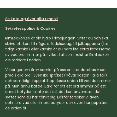
Se katalog över alla rimord
Sekretesspolicy & Cookies
RimLexikon.se är din hjälp i rimdjungeln. Sitter du och ska
skriva ett kort till någons födelsedag, till julklapparna (lite
tidigt kanske) eller kanske är du bara lite extra intresserad
av vad ord rimmar på. I vilket fall som helst är RimLexikon
din räddare i nöden.
Vi har genom åren samlat på oss en stor databas med
precis alla ord i Svenska språket (nåväl nästan i alla fall)
och samtidigt kopplat ihop dessa orden till vad de rimmar
på. Men ännu bättre: Bara för att ett ord rimmar på ett
annat betyder ju inte det att det kan användas i det
syftet som du har tänkt dig. Därför försöker vi även
definiera vad alla rimord betyder och även hur populära
de orden är.