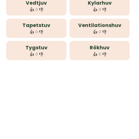
Vedtjuv
Kylarhuv
👍
👎
👍
👎
0
0
Tapetstuv
Ventilationshuv
👍
👎
👍
👎
0
0
Tygstuv
Rökhuv
👍
👎
👍
👎
0
0