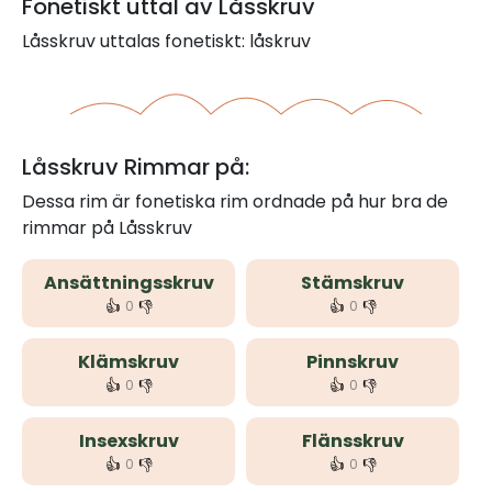
Fonetiskt uttal av Låsskruv
Låsskruv uttalas fonetiskt: låskruv
Låsskruv Rimmar på:
Dessa rim är fonetiska rim ordnade på hur bra de
rimmar på Låsskruv
Ansättningsskruv
Stämskruv
👍
👎
👍
👎
0
0
Klämskruv
Pinnskruv
👍
👎
👍
👎
0
0
Insexskruv
Flänsskruv
👍
👎
👍
👎
0
0