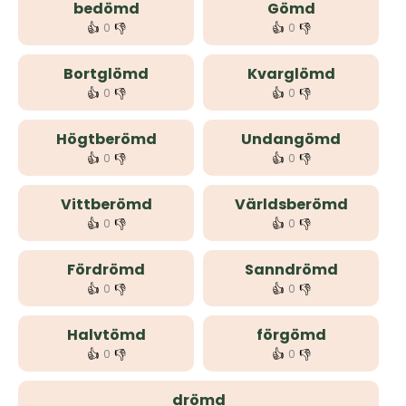
bedömd
Gömd
👍
👎
👍
👎
0
0
Bortglömd
Kvarglömd
👍
👎
👍
👎
0
0
Högtberömd
Undangömd
👍
👎
👍
👎
0
0
Vittberömd
Världsberömd
👍
👎
👍
👎
0
0
Fördrömd
Sanndrömd
👍
👎
👍
👎
0
0
Halvtömd
förgömd
👍
👎
👍
👎
0
0
drömd