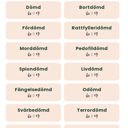
Dömd
Bortdömd
👍
👎
👍
👎
0
0
Fördömd
Rattfylleridömd
👍
👎
👍
👎
0
0
Morddömd
Pedofildömd
👍
👎
👍
👎
0
0
Spiondömd
Livdömd
👍
👎
👍
👎
0
0
Fängelsedömd
Odömd
👍
👎
👍
👎
0
0
Svårbedömd
Terrordömd
👍
👎
👍
👎
0
0