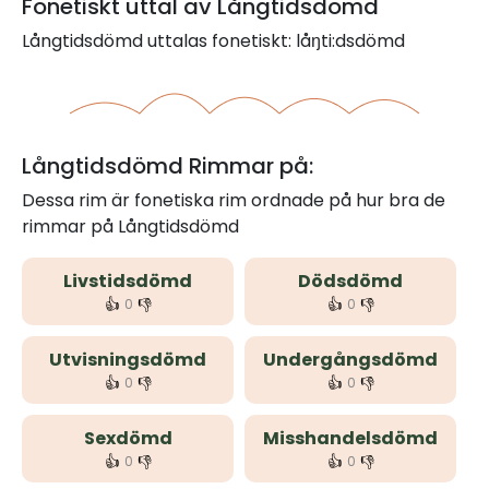
Fonetiskt uttal av Långtidsdömd
Långtidsdömd uttalas fonetiskt: låŋti:dsdömd
Långtidsdömd Rimmar på:
Dessa rim är fonetiska rim ordnade på hur bra de
rimmar på Långtidsdömd
Livstidsdömd
Dödsdömd
👍
👎
👍
👎
0
0
Utvisningsdömd
Undergångsdömd
👍
👎
👍
👎
0
0
Sexdömd
Misshandelsdömd
👍
👎
👍
👎
0
0