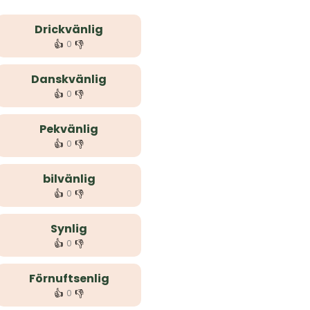
Drickvänlig
👍
👎
0
Danskvänlig
👍
👎
0
Pekvänlig
👍
👎
0
bilvänlig
👍
👎
0
Synlig
👍
👎
0
Förnuftsenlig
👍
👎
0