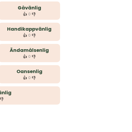
Gåvänlig
👍
👎
0
Handikappvänlig
👍
👎
0
Ändamålsenlig
👍
👎
0
Oansenlig
👍
👎
0
nlig
👎