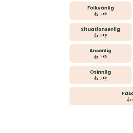
Folkvänlig
👍
👎
0
Situationsenlig
👍
👎
0
Ansenlig
👍
👎
0
Osinnlig
👍
👎
0
Faso
👍