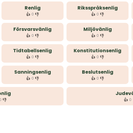
Renlig
Riksspråksenlig
👍
👎
👍
👎
0
0
Försvarsvänlig
Miljövänlig
👍
👎
👍
👎
0
0
Tidtabellsenlig
Konstitutionsenlig
👍
👎
👍
👎
0
0
Sanningsenlig
Beslutsenlig
👍
👎
👍
👎
0
0
nlig
Judevä
👎
👍
0
0