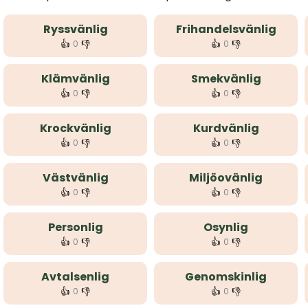
Ryssvänlig
Frihandelsvänlig
👍
👎
👍
👎
0
0
Klämvänlig
Smekvänlig
👍
👎
👍
👎
0
0
Krockvänlig
Kurdvänlig
👍
👎
👍
👎
0
0
Västvänlig
Miljöovänlig
👍
👎
👍
👎
0
0
Personlig
Osynlig
👍
👎
👍
👎
0
0
Avtalsenlig
Genomskinlig
👍
👎
👍
👎
0
0