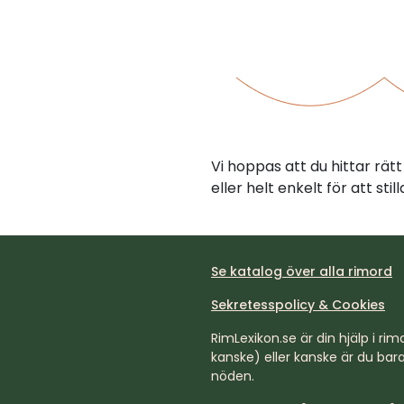
Vi hoppas att du hittar rä
eller helt enkelt för att st
Se katalog över alla rimord
Sekretesspolicy & Cookies
RimLexikon.se är din hjälp i rimd
kanske) eller kanske är du bara 
nöden.