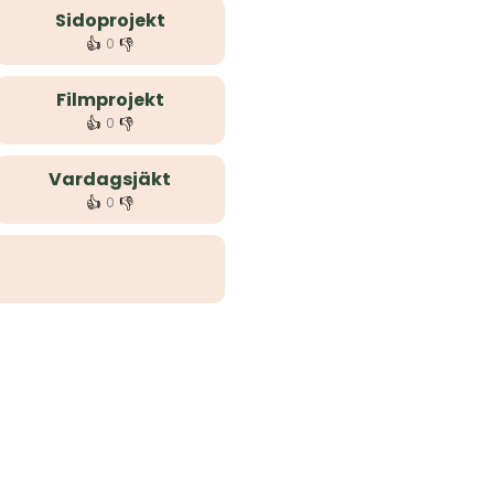
Sidoprojekt
👍
👎
0
Filmprojekt
👍
👎
0
Vardagsjäkt
👍
👎
0