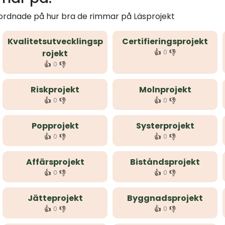
 ordnade på hur bra de rimmar på Läsprojekt
Kvalitetsutvecklingsp
Certifieringsprojekt
👍
👎
rojekt
0
👍
👎
0
Riskprojekt
Molnprojekt
👍
👎
👍
👎
0
0
Popprojekt
Systerprojekt
👍
👎
👍
👎
0
0
Affärsprojekt
Biståndsprojekt
👍
👎
👍
👎
0
0
Jätteprojekt
Byggnadsprojekt
👍
👎
👍
👎
0
0