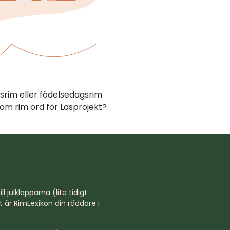
srim eller födelsedagsrim
om rim ord för Läsprojekt?
l julklapparna (lite tidigt
st är RimLexikon din räddare i