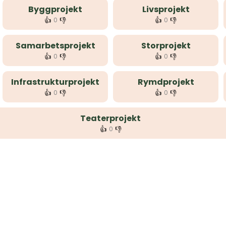
Byggprojekt
Livsprojekt
👍
👎
👍
👎
0
0
Samarbetsprojekt
Storprojekt
👍
👎
👍
👎
0
0
Infrastrukturprojekt
Rymdprojekt
👍
👎
👍
👎
0
0
Teaterprojekt
👍
👎
0