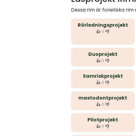
Dessa rim är fonetiska rim
Rörledningsprojekt
👍
👎
0
Duoprojekt
👍
👎
0
Samriskprojekt
👍
👎
0
mastodontprojekt
👍
👎
0
Pilotprojekt
👍
👎
0