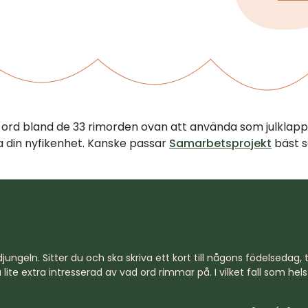
tt ord bland de 33 rimorden ovan att använda som julklapp
illa din nyfikenhet. Kanske passar
Samarbetsprojekt
bäst s
jungeln. Sitter du och ska skriva ett kort till någons födelsedag, til
lite extra intresserad av vad ord rimmar på. I vilket fall som hel