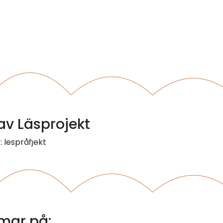
 av Läsprojekt
t: lespråɧekt
mar på: