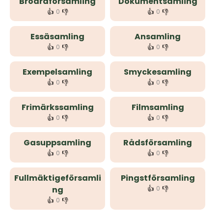
Brödraförsamling
Dokumentsamling
👍
👎
👍
👎
0
0
Essäsamling
Ansamling
👍
👎
👍
👎
0
0
Exempelsamling
Smyckesamling
👍
👎
👍
👎
0
0
Frimärkssamling
Filmsamling
👍
👎
👍
👎
0
0
Gasuppsamling
Rådsförsamling
👍
👎
👍
👎
0
0
Fullmäktigeförsamli
Pingstförsamling
👍
👎
ng
0
👍
👎
0