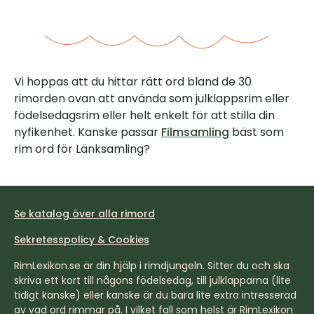
Vi hoppas att du hittar rätt ord bland de 30
rimorden ovan att använda som julklappsrim eller
födelsedagsrim eller helt enkelt för att stilla din
nyfikenhet. Kanske passar
Filmsamling
bäst som
rim ord för Länksamling?
Se katalog över alla rimord
Sekretesspolicy & Cookies
RimLexikon.se är din hjälp i rimdjungeln. Sitter du och ska
skriva ett kort till någons födelsedag, till julklapparna (lite
tidigt kanske) eller kanske är du bara lite extra intresserad
av vad ord rimmar på. I vilket fall som helst är RimLexikon