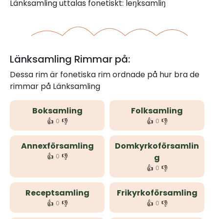
Länksamling uttalas fonetiskt: leŋksamliŋ
Länksamling Rimmar på:
Dessa rim är fonetiska rim ordnade på hur bra de
rimmar på Länksamling
Boksamling
Folksamling
👍
👎
👍
👎
0
0
Annexförsamling
Domkyrkoförsamlin
👍
👎
0
g
👍
👎
0
Receptsamling
Frikyrkoförsamling
👍
👎
👍
👎
0
0