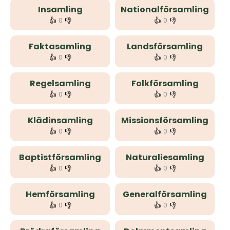
Insamling
Nationalförsamling
👍
👎
👍
👎
0
0
Faktasamling
Landsförsamling
👍
👎
👍
👎
0
0
Regelsamling
Folkförsamling
👍
👎
👍
👎
0
0
Klädinsamling
Missionsförsamling
👍
👎
👍
👎
0
0
Baptistförsamling
Naturaliesamling
👍
👎
👍
👎
0
0
Hemförsamling
Generalförsamling
👍
👎
👍
👎
0
0