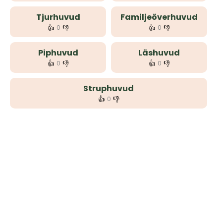
Tjurhuvud
Familjeöverhuvud
👍
👎
👍
👎
0
0
Piphuvud
Läshuvud
👍
👎
👍
👎
0
0
Struphuvud
👍
👎
0