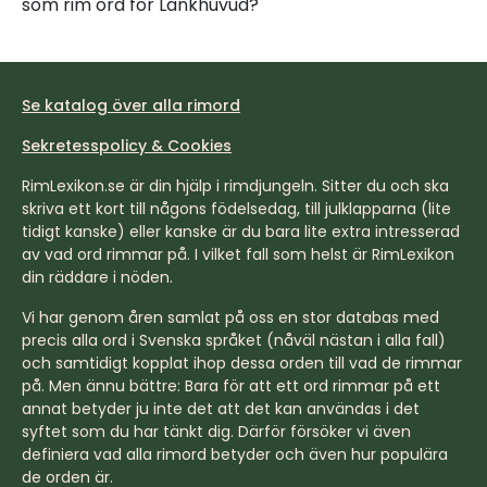
som rim ord för Länkhuvud?
Se katalog över alla rimord
Sekretesspolicy & Cookies
RimLexikon.se är din hjälp i rimdjungeln. Sitter du och ska
skriva ett kort till någons födelsedag, till julklapparna (lite
tidigt kanske) eller kanske är du bara lite extra intresserad
av vad ord rimmar på. I vilket fall som helst är RimLexikon
din räddare i nöden.
Vi har genom åren samlat på oss en stor databas med
precis alla ord i Svenska språket (nåväl nästan i alla fall)
och samtidigt kopplat ihop dessa orden till vad de rimmar
på. Men ännu bättre: Bara för att ett ord rimmar på ett
annat betyder ju inte det att det kan användas i det
syftet som du har tänkt dig. Därför försöker vi även
definiera vad alla rimord betyder och även hur populära
de orden är.