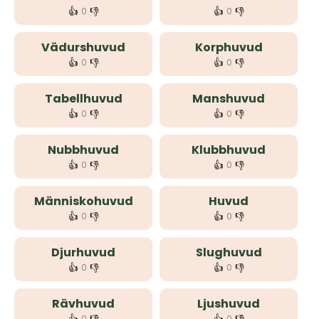
👍
👎
👍
👎
0
0
Vädurshuvud
Korphuvud
👍
👎
👍
👎
0
0
Tabellhuvud
Manshuvud
👍
👎
👍
👎
0
0
Nubbhuvud
Klubbhuvud
👍
👎
👍
👎
0
0
Människohuvud
Huvud
👍
👎
👍
👎
0
0
Djurhuvud
Slughuvud
👍
👎
👍
👎
0
0
Rävhuvud
Ljushuvud
0
0