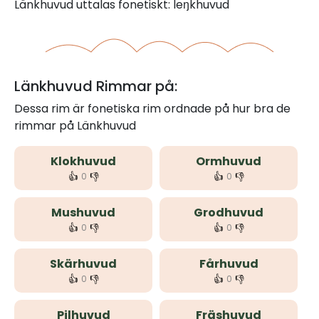
Länkhuvud uttalas fonetiskt: leŋkhuvud
Länkhuvud Rimmar på:
Dessa rim är fonetiska rim ordnade på hur bra de
rimmar på Länkhuvud
Klokhuvud
Ormhuvud
👍
👎
👍
👎
0
0
Mushuvud
Grodhuvud
👍
👎
👍
👎
0
0
Skärhuvud
Fårhuvud
👍
👎
👍
👎
0
0
Pilhuvud
Fräshuvud