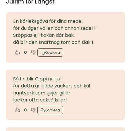
Julrim för Längst
En kärleksgåva för dina medel,
för du äger väl en och annan sedel ?
Stoppas ej i fickan där bak,
då blir den snartnog tom och slak !
👍
👎
0
Kopiera
Så fin blir Cippi nu i jul
för detta är både vackert och kul
hantverk som tjejer gillar
lockar ofta också killar!
👍
👎
0
Kopiera