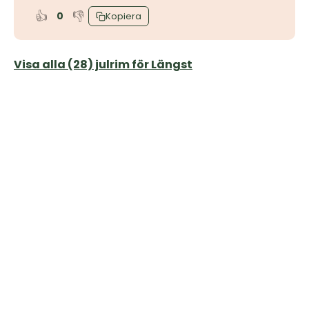
👍
👎
0
Kopiera
Visa alla (28) julrim för Längst