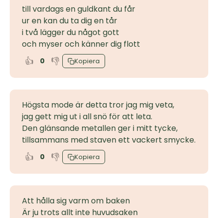
till vardags en guldkant du får
ur en kan du ta dig en tår
i två lägger du något gott
och myser och känner dig flott
👍
👎
0
Kopiera
Högsta mode är detta tror jag mig veta,
jag gett mig ut i all snö för att leta.
Den glänsande metallen ger i mitt tycke,
tillsammans med staven ett vackert smycke.
👍
👎
0
Kopiera
Att hålla sig varm om baken
Är ju trots allt inte huvudsaken