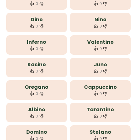
👍
👎
👍
👎
0
0
Dino
Nino
👍
👎
👍
👎
0
0
Inferno
Valentino
👍
👎
👍
👎
0
0
Kasino
Juno
👍
👎
👍
👎
0
0
Oregano
Cappuccino
👍
👎
👍
👎
0
0
Albino
Tarantino
👍
👎
👍
👎
0
0
Domino
Stefano
👍
👎
👍
👎
0
0