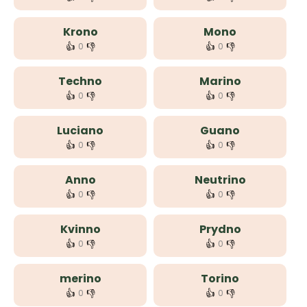
Krono
Mono
👍
👎
👍
👎
0
0
Techno
Marino
👍
👎
👍
👎
0
0
Luciano
Guano
👍
👎
👍
👎
0
0
Anno
Neutrino
👍
👎
👍
👎
0
0
Kvinno
Prydno
👍
👎
👍
👎
0
0
merino
Torino
👍
👎
👍
👎
0
0