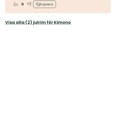
👍
👎
0
Kopiera
Visa alla (2) julrim för Kimono