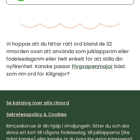
Vi hoppas att du hittar rätt ord bland de 32
rimorden ovan att använda som julklappsrim eller
födelsedagsrim eller helt enkelt för att stilla din
nyfikenhet. Kanske passar
Flygvapenmajor
bäst
som rim ord för Killgrejor?
Se katalog över alla rimord
Sekretesspolicy & Cookies
RimLexikon.se är din hjälp i rimdjungeln. Sitter du och ska
skriva ett kort till någons födelsedag, till julklapparna (lite
tidigt kanske) eller kanske är du bara lite extra intresserad