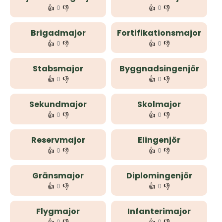
👍
👎
👍
👎
0
0
Brigadmajor
Fortifikationsmajor
👍
👎
👍
👎
0
0
Stabsmajor
Byggnadsingenjör
👍
👎
👍
👎
0
0
Sekundmajor
Skolmajor
👍
👎
👍
👎
0
0
Reservmajor
Elingenjör
👍
👎
👍
👎
0
0
Gränsmajor
Diplomingenjör
👍
👎
👍
👎
0
0
Flygmajor
Infanterimajor
0
0