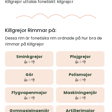
Killgrejor uttalas fonetiskt: kilgrəjo:r
Killgrejor Rimmar på:
Dessa rim är fonetiska rim ordnade på hur bra de
rimmar på Killgrejor
Sminkgrejor
Plojgrejor
👍
👎
👍
👎
0
0
Gör
Polismajor
👍
👎
👍
👎
0
0
Flygvapenmajor
Maskiningenjör
👍
👎
👍
👎
0
0
Gymnasieingenjör
Artillerimajor