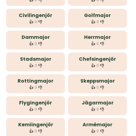
👍
👎
👍
👎
Civilingenjör
Golfmajor
👍
👎
👍
👎
0
0
Dammajor
Herrmajor
👍
👎
👍
👎
0
0
Stadsmajor
Chefsingenjör
👍
👎
👍
👎
0
0
Rottingmajor
Skeppsmajor
👍
👎
👍
👎
0
0
Flygingenjör
Jägarmajor
👍
👎
👍
👎
0
0
Kemiingenjör
Armémajor
👍
👎
👍
👎
0
0