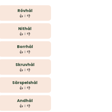
Rövhål
👍
👎
0
Nithål
👍
👎
0
Borrhål
👍
👎
0
Skruvhål
👍
👎
0
Särspelshål
👍
👎
0
Andhål
👍
👎
0