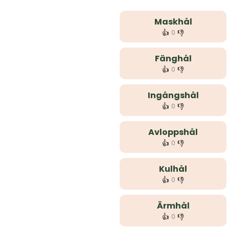
Maskhål
👍
👎
0
Fänghål
👍
👎
0
Ingångshål
👍
👎
0
Avloppshål
👍
👎
0
Kulhål
👍
👎
0
Ärmhål
👍
👎
0