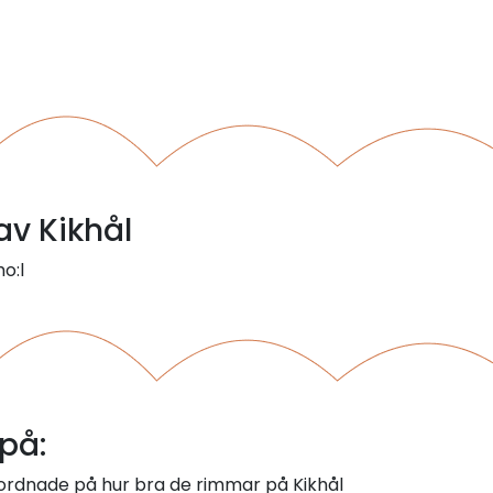
av Kikhål
ho:l
på:
 ordnade på hur bra de rimmar på Kikhål