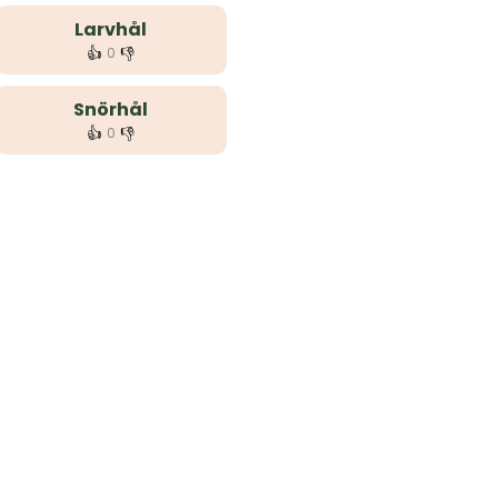
Larvhål
👍
👎
0
Snörhål
👍
👎
0