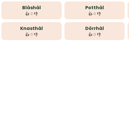
Blåshål
Potthål
👍
👎
👍
👎
0
0
Knasthål
Dörrhål
👍
👎
👍
👎
0
0