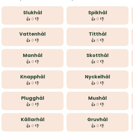
Slukhål
Spikhål
👍
👎
👍
👎
0
0
Vattenhål
Titthål
👍
👎
👍
👎
0
0
Manhål
Skotthål
👍
👎
👍
👎
0
0
Knapphål
Nyckelhål
👍
👎
👍
👎
0
0
Plugghål
Mushål
👍
👎
👍
👎
0
0
Källarhål
Gruvhål
👍
👎
👍
👎
0
0