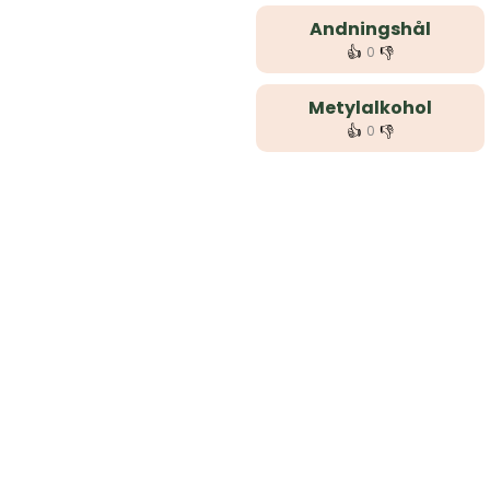
Andningshål
👍
👎
0
Metylalkohol
👍
👎
0