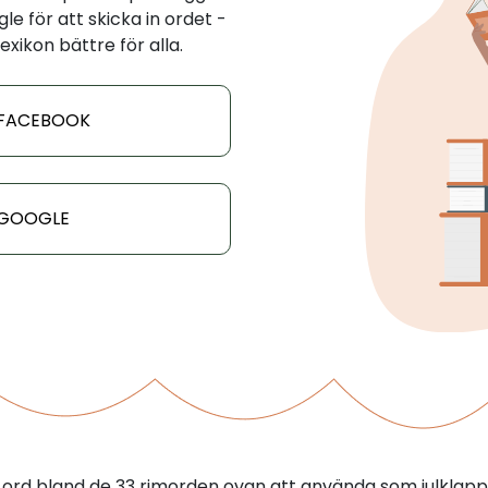
e för att skicka in ordet -
exikon bättre för alla.
 FACEBOOK
 GOOGLE
tt ord bland de 33 rimorden ovan att använda som julklapp