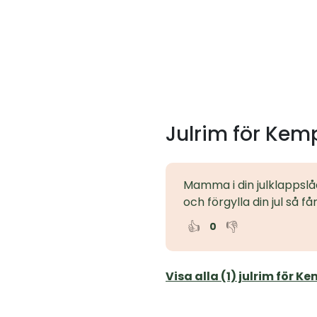
Julrim för Kem
Mamma i din julklappslå
och förgylla din jul så får
👍
👎
0
Visa alla (1) julrim för K