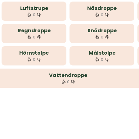
Luftstrupe
Näsdroppe
👍
👎
👍
👎
0
0
Regndroppe
Snödroppe
👍
👎
👍
👎
0
0
Hörnstolpe
Målstolpe
👍
👎
👍
👎
0
0
Vattendroppe
👍
👎
0