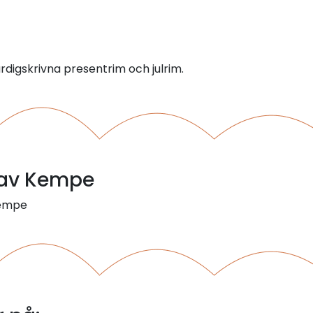
ärdigskrivna presentrim och julrim.
l av Kempe
kempe