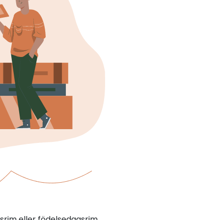
srim eller födelsedagsrim