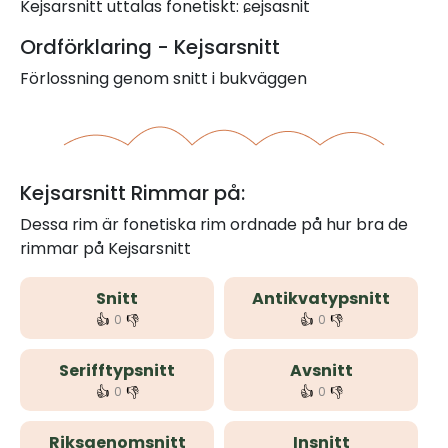
Kejsarsnitt uttalas fonetiskt: ɕejsasnit
Ordförklaring - Kejsarsnitt
Förlossning genom snitt i bukväggen
Kejsarsnitt Rimmar på:
Dessa rim är fonetiska rim ordnade på hur bra de
rimmar på Kejsarsnitt
Snitt
Antikvatypsnitt
👍
👎
👍
👎
0
0
Serifftypsnitt
Avsnitt
👍
👎
👍
👎
0
0
Riksgenomsnitt
Insnitt