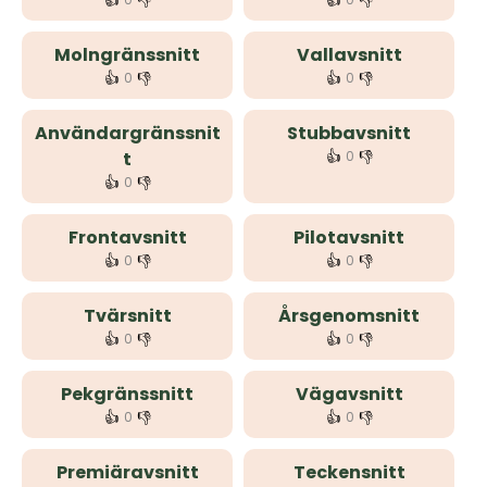
👍
👎
👍
👎
Molngränssnitt
Vallavsnitt
👍
👎
👍
👎
0
0
Användargränssnit
Stubbavsnitt
👍
👎
t
0
👍
👎
0
Frontavsnitt
Pilotavsnitt
👍
👎
👍
👎
0
0
Tvärsnitt
Årsgenomsnitt
👍
👎
👍
👎
0
0
Pekgränssnitt
Vägavsnitt
👍
👎
👍
👎
0
0
Premiäravsnitt
Teckensnitt