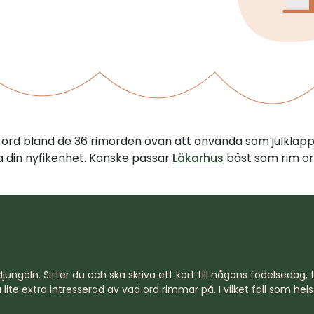
tt ord bland de 36 rimorden ovan att använda som julklap
illa din nyfikenhet. Kanske passar
Läkarhus
bäst som rim or
jungeln. Sitter du och ska skriva ett kort till någons födelsedag, til
lite extra intresserad av vad ord rimmar på. I vilket fall som hel