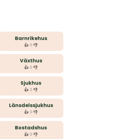
Barnrikehus
👍
👎
0
Växthus
👍
👎
0
Sjukhus
👍
👎
0
Länsdelssjukhus
👍
👎
0
Bostadshus
👍
👎
0