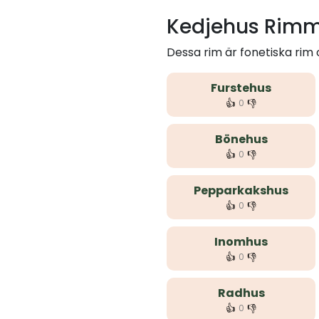
Kedjehus Rimm
Dessa rim är fonetiska rim
Furstehus
👍
👎
0
Bönehus
👍
👎
0
Pepparkakshus
👍
👎
0
Inomhus
👍
👎
0
Radhus
👍
👎
0