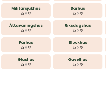
Militärsjukhus
Bårhus
👍
👎
👍
👎
0
0
Åttavåningshus
Riksdagshus
👍
👎
👍
👎
0
0
Fårhus
Blockhus
👍
👎
👍
👎
0
0
Glashus
Gavelhus
👍
👎
👍
👎
0
0