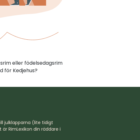
psrim eller födelsedagsrim
d för Kedjehus?
l julklapparna (lite tidigt
st är RimLexikon din räddare i