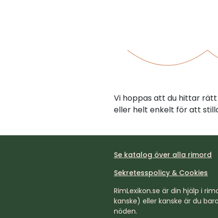
Vi hoppas att du hittar rä
eller helt enkelt för att st
Se katalog över alla rimord
Sekretesspolicy & Cookies
RimLexikon.se är din hjälp i rimd
kanske) eller kanske är du bara 
nöden.