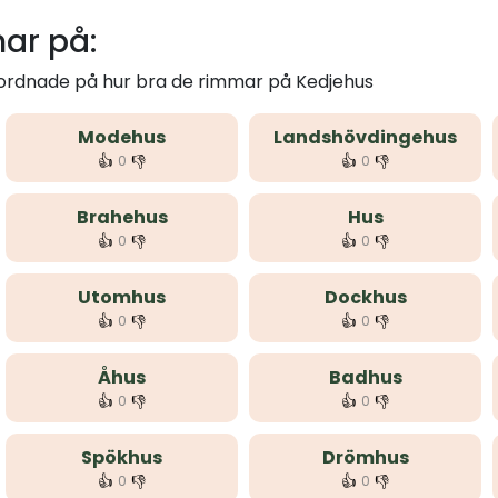
ar på:
 ordnade på hur bra de rimmar på Kedjehus
Modehus
Landshövdingehus
👍
👎
👍
👎
0
0
Brahehus
Hus
👍
👎
👍
👎
0
0
Utomhus
Dockhus
👍
👎
👍
👎
0
0
Åhus
Badhus
👍
👎
👍
👎
0
0
Spökhus
Drömhus
👍
👎
👍
👎
0
0