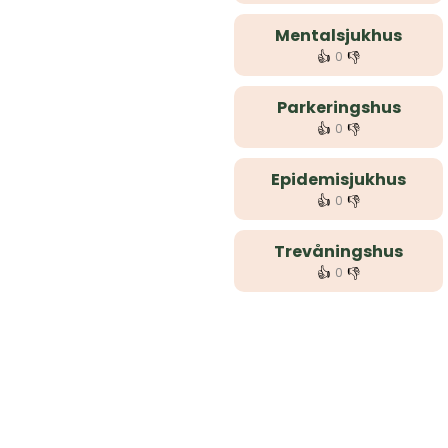
Mentalsjukhus
👍
👎
0
Parkeringshus
👍
👎
0
Epidemisjukhus
👍
👎
0
Trevåningshus
👍
👎
0