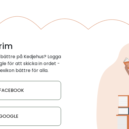
 rim
 bättre på Kedjehus? Logga
e för att skicka in ordet -
exikon bättre för alla.
 FACEBOOK
 GOOGLE