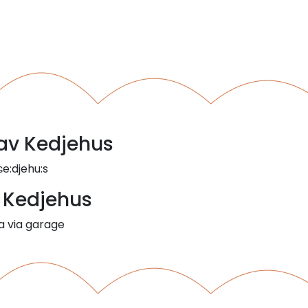
 av Kedjehus
ɕe:djehu:s
- Kedjehus
 via garage