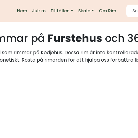
Hem
Julrim
Tillfällen
Skola
Om Rim
mmar på
Furstehus
och 36
rd som rimmar på Kedjehus. Dessa rim är inte kontrollerad
onetiskt. Rösta på rimorden för att hjälpa oss förbättra li