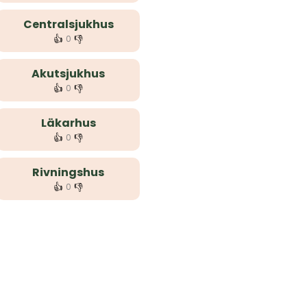
Centralsjukhus
👍
👎
0
Akutsjukhus
👍
👎
0
Läkarhus
👍
👎
0
Rivningshus
👍
👎
0