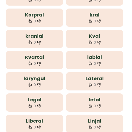
👍
👎
👍
👎
Korpral
kral
👍
👎
👍
👎
0
0
kranial
Kval
👍
👎
👍
👎
0
0
Kvartal
labial
👍
👎
👍
👎
0
0
laryngal
Lateral
👍
👎
👍
👎
0
0
Legal
letal
👍
👎
👍
👎
0
0
Liberal
Linjal
👍
👎
👍
👎
0
0