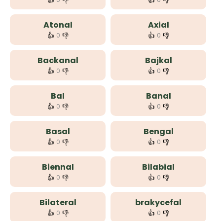
👍
👎
👍
👎
Atonal
Axial
👍
👎
👍
👎
0
0
Backanal
Bajkal
👍
👎
👍
👎
0
0
Bal
Banal
👍
👎
👍
👎
0
0
Basal
Bengal
👍
👎
👍
👎
0
0
Biennal
Bilabial
👍
👎
👍
👎
0
0
Bilateral
brakycefal
👍
👎
👍
👎
0
0