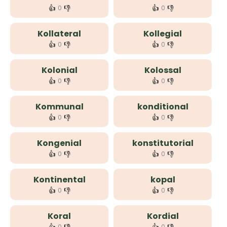
👍
👎
👍
👎
0
0
Kollateral
Kollegial
👍
👎
👍
👎
0
0
Kolonial
Kolossal
👍
👎
👍
👎
0
0
Kommunal
konditional
👍
👎
👍
👎
0
0
Kongenial
konstitutorial
👍
👎
👍
👎
0
0
Kontinental
kopal
👍
👎
👍
👎
0
0
Koral
Kordial
0
0