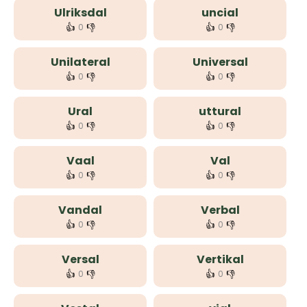
Ulriksdal
uncial
👍
👎
👍
👎
0
0
Unilateral
Universal
👍
👎
👍
👎
0
0
Ural
uttural
👍
👎
👍
👎
0
0
Vaal
Val
👍
👎
👍
👎
0
0
Vandal
Verbal
👍
👎
👍
👎
0
0
Versal
Vertikal
👍
👎
👍
👎
0
0