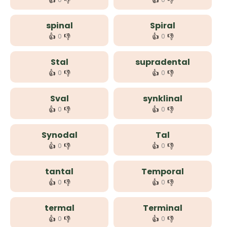
👍
👎
👍
👎
spinal
Spiral
👍
👎
👍
👎
0
0
Stal
supradental
👍
👎
👍
👎
0
0
Sval
synklinal
👍
👎
👍
👎
0
0
Synodal
Tal
👍
👎
👍
👎
0
0
tantal
Temporal
👍
👎
👍
👎
0
0
termal
Terminal
👍
👎
👍
👎
0
0