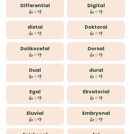
Differential
Digital
👍
👎
👍
👎
0
0
distal
Doktoral
👍
👎
👍
👎
0
0
Dolikocefal
Dorsal
👍
👎
👍
👎
0
0
Dual
dural
👍
👎
👍
👎
0
0
Egal
Ekvatorial
👍
👎
👍
👎
0
0
Eluvial
Embryonal
👍
👎
👍
👎
0
0