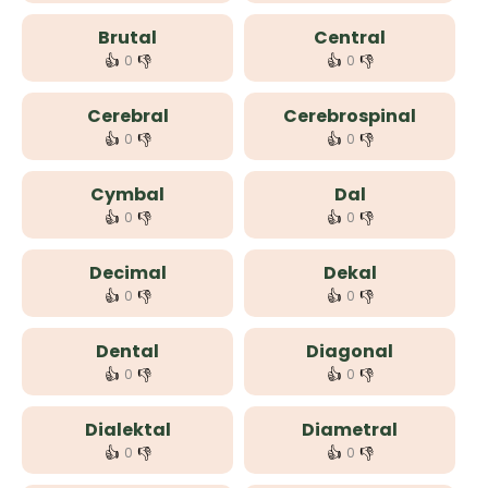
Brutal
Central
👍
👎
👍
👎
0
0
Cerebral
Cerebrospinal
👍
👎
👍
👎
0
0
Cymbal
Dal
👍
👎
👍
👎
0
0
Decimal
Dekal
👍
👎
👍
👎
0
0
Dental
Diagonal
👍
👎
👍
👎
0
0
Dialektal
Diametral
👍
👎
👍
👎
0
0