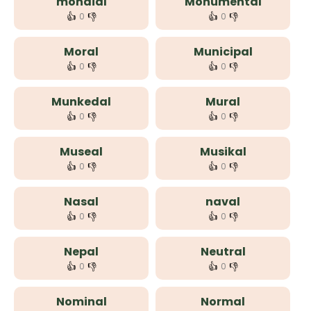
mondial
Monumental
👍
👎
👍
👎
0
0
Moral
Municipal
👍
👎
👍
👎
0
0
Munkedal
Mural
👍
👎
👍
👎
0
0
Museal
Musikal
👍
👎
👍
👎
0
0
Nasal
naval
👍
👎
👍
👎
0
0
Nepal
Neutral
👍
👎
👍
👎
0
0
Nominal
Normal