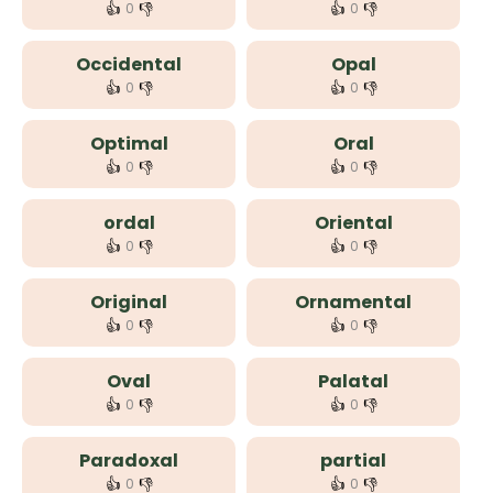
👍
👎
👍
👎
0
0
Occidental
Opal
👍
👎
👍
👎
0
0
Optimal
Oral
👍
👎
👍
👎
0
0
ordal
Oriental
👍
👎
👍
👎
0
0
Original
Ornamental
👍
👎
👍
👎
0
0
Oval
Palatal
👍
👎
👍
👎
0
0
Paradoxal
partial
👍
👎
👍
👎
0
0