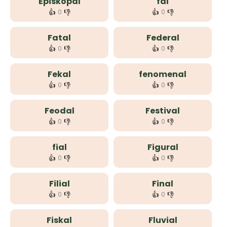
Episkopal
fal
👍
👎
👍
👎
0
0
Fatal
Federal
👍
👎
👍
👎
0
0
Fekal
fenomenal
👍
👎
👍
👎
0
0
Feodal
Festival
👍
👎
👍
👎
0
0
fial
Figural
👍
👎
👍
👎
0
0
Filial
Final
👍
👎
👍
👎
0
0
Fiskal
Fluvial