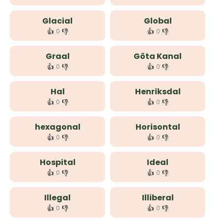
Glacial
Global
👍
👎
👍
👎
0
0
Graal
Göta Kanal
👍
👎
👍
👎
0
0
Hal
Henriksdal
👍
👎
👍
👎
0
0
hexagonal
Horisontal
👍
👎
👍
👎
0
0
Hospital
Ideal
👍
👎
👍
👎
0
0
Illegal
Illiberal
👍
👎
👍
👎
0
0