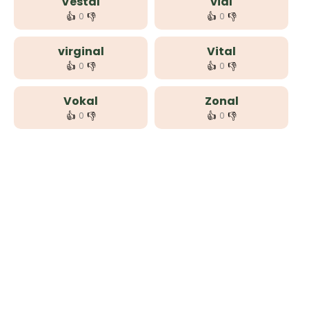
Vestal
vial
👍
👎
👍
👎
0
0
virginal
Vital
👍
👎
👍
👎
0
0
Vokal
Zonal
👍
👎
👍
👎
0
0