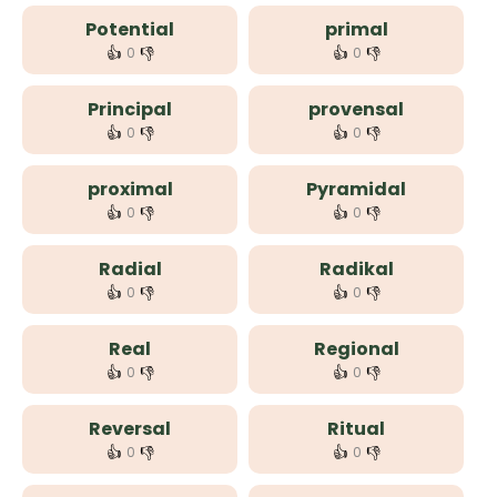
Potential
primal
👍
👎
👍
👎
0
0
Principal
provensal
👍
👎
👍
👎
0
0
proximal
Pyramidal
👍
👎
👍
👎
0
0
Radial
Radikal
👍
👎
👍
👎
0
0
Real
Regional
👍
👎
👍
👎
0
0
Reversal
Ritual
👍
👎
👍
👎
0
0