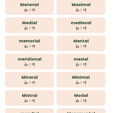
Material
Maximal
👍
👎
👍
👎
0
0
Medial
medieval
👍
👎
👍
👎
0
0
memorial
Mental
👍
👎
👍
👎
0
0
meridional
mesial
👍
👎
👍
👎
0
0
Mineral
Minimal
👍
👎
👍
👎
0
0
Mistral
Modal
👍
👎
👍
👎
0
0