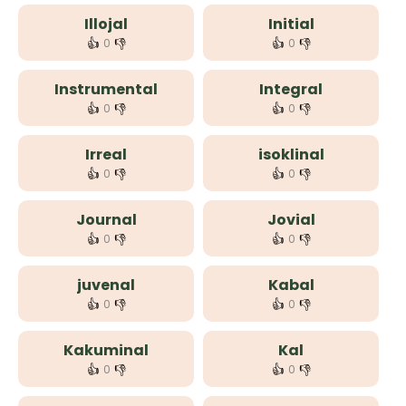
Illojal
Initial
👍
👎
👍
👎
0
0
Instrumental
Integral
👍
👎
👍
👎
0
0
Irreal
isoklinal
👍
👎
👍
👎
0
0
Journal
Jovial
👍
👎
👍
👎
0
0
juvenal
Kabal
👍
👎
👍
👎
0
0
Kakuminal
Kal
👍
👎
👍
👎
0
0