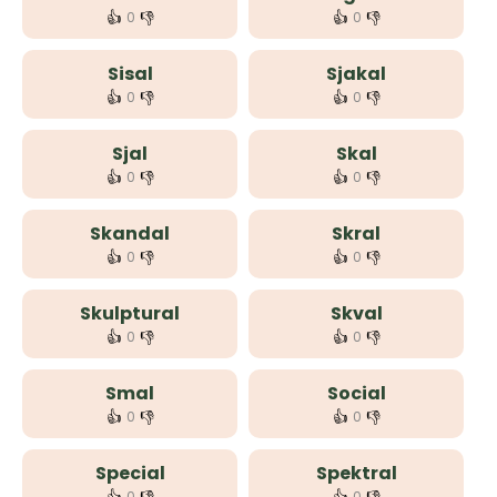
👍
👎
👍
👎
0
0
Sisal
Sjakal
👍
👎
👍
👎
0
0
Sjal
Skal
👍
👎
👍
👎
0
0
Skandal
Skral
👍
👎
👍
👎
0
0
Skulptural
Skval
👍
👎
👍
👎
0
0
Smal
Social
👍
👎
👍
👎
0
0
Special
Spektral
0
0