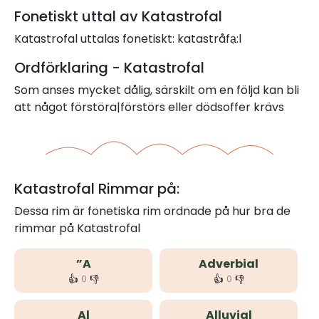
Fonetiskt uttal av Katastrofal
Katastrofal uttalas fonetiskt: katastråfạ:l
Ordförklaring - Katastrofal
Som anses mycket dålig, särskilt om en följd kan bli
att något förstöra|förstörs eller dödsoffer krävs
Katastrofal Rimmar på:
Dessa rim är fonetiska rim ordnade på hur bra de
rimmar på Katastrofal
”A
Adverbial
👍
👎
👍
👎
0
0
Al
Alluvial