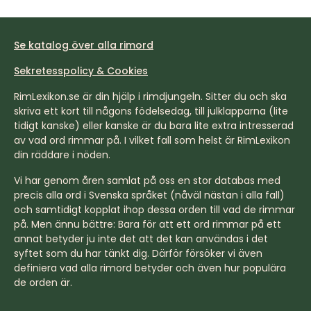
Se katalog över alla rimord
Sekretesspolicy & Cookies
RimLexikon.se är din hjälp i rimdjungeln. Sitter du och ska
skriva ett kort till någons födelsedag, till julklapparna (lite
tidigt kanske) eller kanske är du bara lite extra intresserad
av vad ord rimmar på. I vilket fall som helst är RimLexikon
din räddare i nöden.
Vi har genom åren samlat på oss en stor databas med
precis alla ord i Svenska språket (nåväl nästan i alla fall)
och samtidigt kopplat ihop dessa orden till vad de rimmar
på. Men ännu bättre: Bara för att ett ord rimmar på ett
annat betyder ju inte det att det kan användas i det
syftet som du har tänkt dig. Därför försöker vi även
definiera vad alla rimord betyder och även hur populära
de orden är.