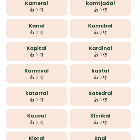
Kameral
kamtjadal
👍
👎
👍
👎
0
0
Kanal
Kannibal
👍
👎
👍
👎
0
0
Kapital
Kardinal
👍
👎
👍
👎
0
0
Karneval
kastal
👍
👎
👍
👎
0
0
katarral
Katedral
👍
👎
👍
👎
0
0
Kausal
Klerikal
👍
👎
👍
👎
0
0
Kloral
Knal