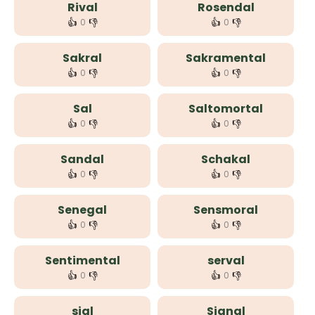
Rival
Rosendal
👍
👎
👍
👎
0
0
Sakral
Sakramental
👍
👎
👍
👎
0
0
Sal
Saltomortal
👍
👎
👍
👎
0
0
Sandal
Schakal
👍
👎
👍
👎
0
0
Senegal
Sensmoral
👍
👎
👍
👎
0
0
Sentimental
serval
👍
👎
👍
👎
0
0
sial
Signal