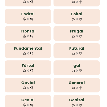
👍
👎
👍
👎
0
0
Fodral
Fokal
👍
👎
👍
👎
0
0
Frontal
Frugal
👍
👎
👍
👎
0
0
Fundamental
Futural
👍
👎
👍
👎
0
0
Förtal
gal
👍
👎
👍
👎
0
0
Gavial
General
👍
👎
👍
👎
0
0
Genial
Genital
👍
👎
👍
👎
0
0