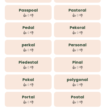
Passpoal
Pastoral
👍
👎
👍
👎
0
0
Pedal
Pekoral
👍
👎
👍
👎
0
0
perkal
Personal
👍
👎
👍
👎
0
0
Piedestal
Pinal
👍
👎
👍
👎
0
0
Pokal
polygonal
👍
👎
👍
👎
0
0
Portal
Postal
👍
👎
👍
👎
0
0