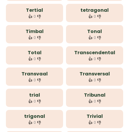
Tertial
tetragonal
👍
👎
👍
👎
0
0
Timbal
Tonal
👍
👎
👍
👎
0
0
Total
Transcendental
👍
👎
👍
👎
0
0
Transvaal
Transversal
👍
👎
👍
👎
0
0
trial
Tribunal
👍
👎
👍
👎
0
0
trigonal
Trivial
👍
👎
👍
👎
0
0