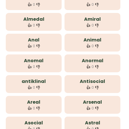
👍
👎
👍
👎
0
0
Almedal
Amiral
👍
👎
👍
👎
0
0
Anal
Animal
👍
👎
👍
👎
0
0
Anomal
Anormal
👍
👎
👍
👎
0
0
antiklinal
Antisocial
👍
👎
👍
👎
0
0
Areal
Arsenal
👍
👎
👍
👎
0
0
Asocial
Astral
0
0