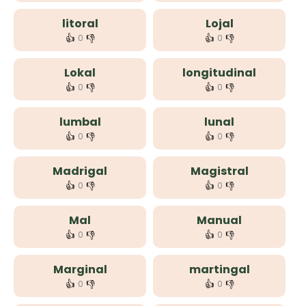
litoral
Lojal
👍
👎
👍
👎
0
0
Lokal
longitudinal
👍
👎
👍
👎
0
0
lumbal
lunal
👍
👎
👍
👎
0
0
Madrigal
Magistral
👍
👎
👍
👎
0
0
Mal
Manual
👍
👎
👍
👎
0
0
Marginal
martingal
👍
👎
👍
👎
0
0