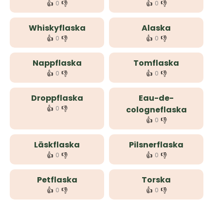
👍
👎
👍
👎
0
0
Whiskyflaska
Alaska
👍
👎
👍
👎
0
0
Nappflaska
Tomflaska
👍
👎
👍
👎
0
0
Droppflaska
Eau-de-
👍
👎
0
cologneflaska
👍
👎
0
Läskflaska
Pilsnerflaska
👍
👎
👍
👎
0
0
Petflaska
Torska
👍
👎
👍
👎
0
0