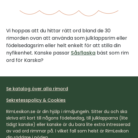
Vi hoppas att du hittar rätt ord bland de 30
rimorden ovan att använda som julklappsrim eller
födelsedagsrim eller helt enkelt för att stilla din
nyfikenhet. Kanske passar
Såsflaska
bäst som rim
ord för Karska?
Se katalog över alla rimord
Sekretesspolicy & Cookies
RimLexikon.se är din hjälp i rimdjungeln. Sitter du och ska
skriva ett kort till någons födelsedag, till julklapparna (lite
tidigt kanske) eller kanske är du bara lite extra intresserad
av vad ord rimmar på. I vilket fall som helst är RimLexikon
din räddare i nöden.