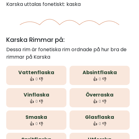
Karska uttalas fonetiskt: kaska
Karska Rimmar på:
Dessa rim är fonetiska rim ordnade på hur bra de
rimmar på Karska
Vattenflaska
Absintflaska
👍
👎
👍
👎
0
0
Vinflaska
Överraska
👍
👎
👍
👎
0
0
Smaska
Glasflaska
👍
👎
👍
👎
0
0