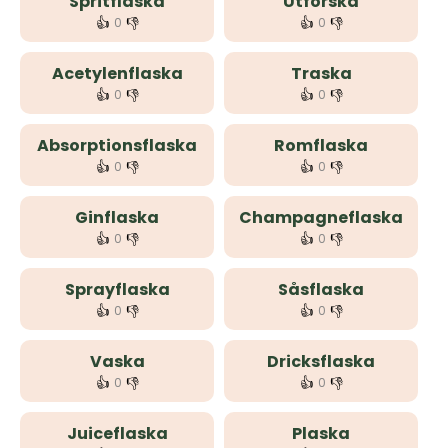
Spritflaska
Utforska
👍
👎
👍
👎
0
0
Acetylenflaska
Traska
👍
👎
👍
👎
0
0
Absorptionsflaska
Romflaska
👍
👎
👍
👎
0
0
Ginflaska
Champagneflaska
👍
👎
👍
👎
0
0
Sprayflaska
Såsflaska
👍
👎
👍
👎
0
0
Vaska
Dricksflaska
👍
👎
👍
👎
0
0
Juiceflaska
Plaska