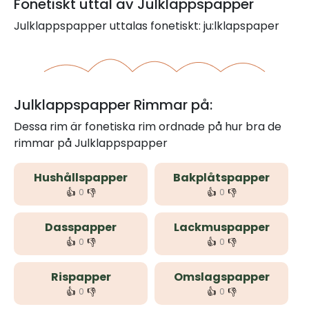
Fonetiskt uttal av Julklappspapper
Julklappspapper uttalas fonetiskt: ju:lklapspaper
Julklappspapper Rimmar på:
Dessa rim är fonetiska rim ordnade på hur bra de
rimmar på Julklappspapper
Hushållspapper
Bakplåtspapper
👍
👎
👍
👎
0
0
Dasspapper
Lackmuspapper
👍
👎
👍
👎
0
0
Rispapper
Omslagspapper
👍
👎
👍
👎
0
0