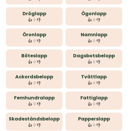
Dröglapp
Ögonlapp
👍
👎
👍
👎
0
0
Öronlapp
Namnlapp
👍
👎
👍
👎
0
0
Böteslapp
Dagsbotsbelopp
👍
👎
👍
👎
0
0
Ackordsbelopp
Tvättlapp
👍
👎
👍
👎
0
0
Femhundralapp
Fattiglapp
👍
👎
👍
👎
0
0
Skadeståndsbelopp
Papperslapp
👍
👎
👍
👎
0
0