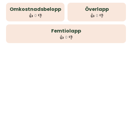
Omkostnadsbelopp
Överlapp
👍
👎
👍
👎
0
0
Femtiolapp
👍
👎
0