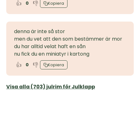
👍
👎
0
Kopiera
denna är inte så stor
men du vet att den som bestämmer är mor
du har alltid velat haft en sån
nu fick du en miniatyr i kartong
👍
👎
0
Kopiera
Visa alla (703) julrim för Julklapp