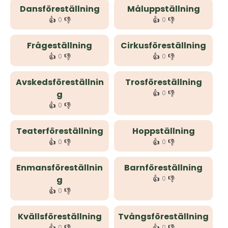
Dansföreställning
Måluppställning
👍
👎
👍
👎
0
0
Frågeställning
Cirkusföreställning
👍
👎
👍
👎
0
0
Avskedsföreställnin
Trosföreställning
👍
👎
g
0
👍
👎
0
Teaterföreställning
Hoppställning
👍
👎
👍
👎
0
0
Enmansföreställnin
Barnföreställning
👍
👎
g
0
👍
👎
0
Kvällsföreställning
Tvångsföreställning
👍
👎
👍
👎
0
0