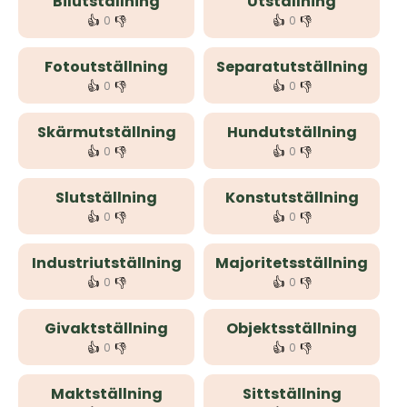
Bilutställning
Utställning
👍
👎
👍
👎
0
0
Fotoutställning
Separatutställning
👍
👎
👍
👎
0
0
Skärmutställning
Hundutställning
👍
👎
👍
👎
0
0
Slutställning
Konstutställning
👍
👎
👍
👎
0
0
Industriutställning
Majoritetsställning
👍
👎
👍
👎
0
0
Givaktställning
Objektsställning
👍
👎
👍
👎
0
0
Maktställning
Sittställning