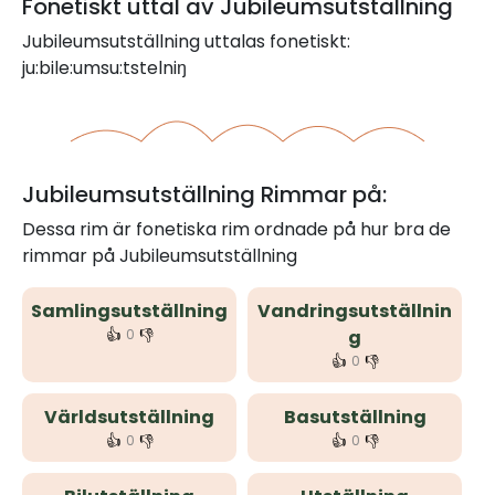
Fonetiskt uttal av Jubileumsutställning
Jubileumsutställning uttalas fonetiskt:
ju:bile:umsu:tstelniŋ
Jubileumsutställning Rimmar på:
Dessa rim är fonetiska rim ordnade på hur bra de
rimmar på Jubileumsutställning
Samlingsutställning
Vandringsutställnin
👍
👎
0
g
👍
👎
0
Världsutställning
Basutställning
👍
👎
👍
👎
0
0