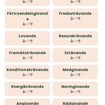
👍
👎
👍
👎
0
0
Förtroendeingivand
Fredssträvande
👍
👎
e
0
👍
👎
0
Lovande
Resurskrävande
👍
👎
👍
👎
0
0
Framåtsträvande
Strävande
👍
👎
👍
👎
0
0
Konditionskrävande
Medgivande
👍
👎
👍
👎
0
0
Energikrävande
Normgivande
👍
👎
👍
👎
0
0
Angivande
Rådgivande