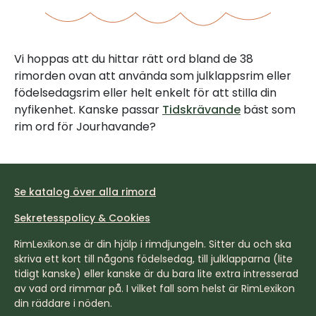
Vi hoppas att du hittar rätt ord bland de 38
rimorden ovan att använda som julklappsrim eller
födelsedagsrim eller helt enkelt för att stilla din
nyfikenhet. Kanske passar
Tidskrävande
bäst som
rim ord för Jourhavande?
Se katalog över alla rimord
Sekretesspolicy & Cookies
RimLexikon.se är din hjälp i rimdjungeln. Sitter du och ska
skriva ett kort till någons födelsedag, till julklapparna (lite
tidigt kanske) eller kanske är du bara lite extra intresserad
av vad ord rimmar på. I vilket fall som helst är RimLexikon
din räddare i nöden.