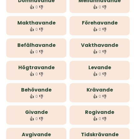
Domhavande
Mellanhavande
👍
👎
👍
👎
0
0
Makthavande
Förehavande
👍
👎
👍
👎
0
0
Befälhavande
Vakthavande
👍
👎
👍
👎
0
0
Högtravande
Levande
👍
👎
👍
👎
0
0
Behövande
Krävande
👍
👎
👍
👎
0
0
Givande
Rogivande
👍
👎
👍
👎
0
0
Avgivande
Tidskrävande