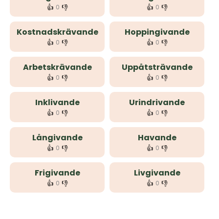
👍
👎
👍
👎
0
0
Kostnadskrävande
Hoppingivande
👍
👎
👍
👎
0
0
Arbetskrävande
Uppåtsträvande
👍
👎
👍
👎
0
0
Inklivande
Urindrivande
👍
👎
👍
👎
0
0
Långivande
Havande
👍
👎
👍
👎
0
0
Frigivande
Livgivande
👍
👎
👍
👎
0
0