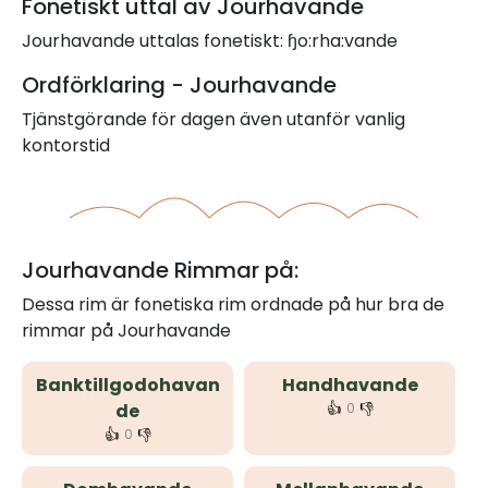
Fonetiskt uttal av Jourhavande
Jourhavande uttalas fonetiskt: ɧo:rha:vande
Ordförklaring - Jourhavande
Tjänstgörande för dagen även utanför vanlig
kontorstid
Jourhavande Rimmar på:
Dessa rim är fonetiska rim ordnade på hur bra de
rimmar på Jourhavande
Banktillgodohavan
Handhavande
👍
👎
de
0
👍
👎
0