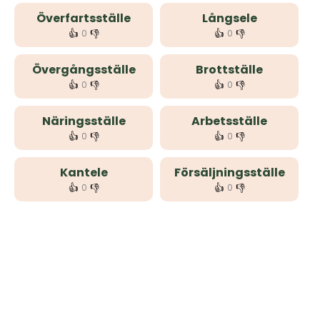
Överfartsställe
Långsele
👍
👎
👍
👎
0
0
Övergångsställe
Brottställe
👍
👎
👍
👎
0
0
Näringsställe
Arbetsställe
👍
👎
👍
👎
0
0
Kantele
Försäljningsställe
👍
👎
👍
👎
0
0