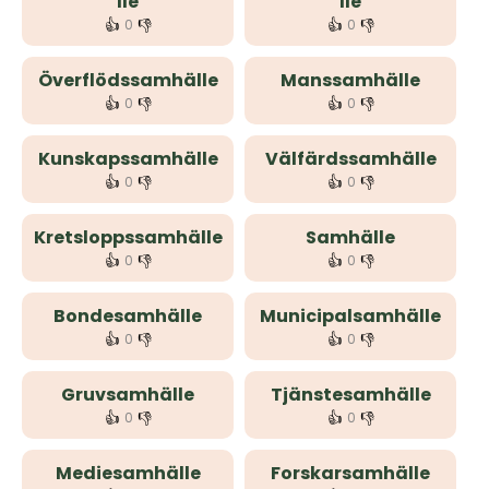
lle
lle
👍
👎
👍
👎
0
0
Överflödssamhälle
Manssamhälle
👍
👎
👍
👎
0
0
Kunskapssamhälle
Välfärdssamhälle
👍
👎
👍
👎
0
0
Kretsloppssamhälle
Samhälle
👍
👎
👍
👎
0
0
Bondesamhälle
Municipalsamhälle
👍
👎
👍
👎
0
0
Gruvsamhälle
Tjänstesamhälle
👍
👎
👍
👎
0
0
Mediesamhälle
Forskarsamhälle