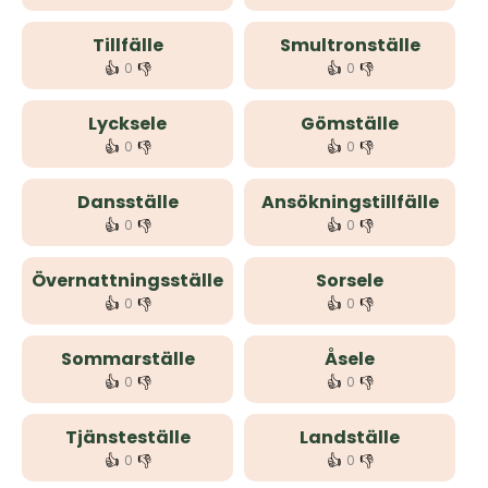
Tillfälle
Smultronställe
👍
👎
👍
👎
0
0
Lycksele
Gömställe
👍
👎
👍
👎
0
0
Dansställe
Ansökningstillfälle
👍
👎
👍
👎
0
0
Övernattningsställe
Sorsele
👍
👎
👍
👎
0
0
Sommarställe
Åsele
👍
👎
👍
👎
0
0
Tjänsteställe
Landställe
👍
👎
👍
👎
0
0