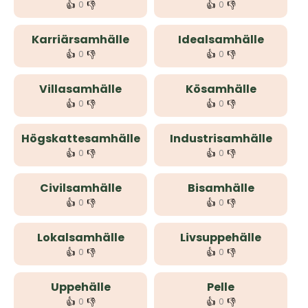
👍
👎
👍
👎
0
0
Karriärsamhälle
Idealsamhälle
👍
👎
👍
👎
0
0
Villasamhälle
Kösamhälle
👍
👎
👍
👎
0
0
Högskattesamhälle
Industrisamhälle
👍
👎
👍
👎
0
0
Civilsamhälle
Bisamhälle
👍
👎
👍
👎
0
0
Lokalsamhälle
Livsuppehälle
👍
👎
👍
👎
0
0
Uppehälle
Pelle
👍
👎
👍
👎
0
0