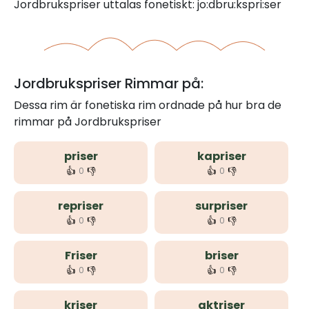
Jordbrukspriser uttalas fonetiskt: jo:dbru:kspri:ser
Jordbrukspriser Rimmar på:
Dessa rim är fonetiska rim ordnade på hur bra de
rimmar på Jordbrukspriser
priser
kapriser
👍
👎
👍
👎
0
0
repriser
surpriser
👍
👎
👍
👎
0
0
Friser
briser
👍
👎
👍
👎
0
0
kriser
aktriser