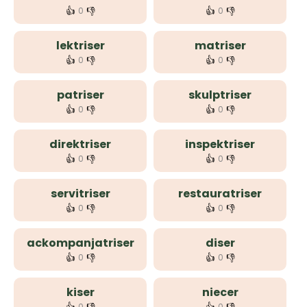
👍
👎
👍
👎
0
0
lektriser
matriser
👍
👎
👍
👎
0
0
patriser
skulptriser
👍
👎
👍
👎
0
0
direktriser
inspektriser
👍
👎
👍
👎
0
0
servitriser
restauratriser
👍
👎
👍
👎
0
0
ackompanjatriser
diser
👍
👎
👍
👎
0
0
kiser
niecer
0
0