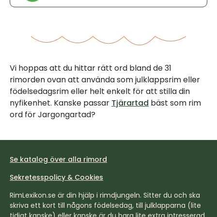
Vi hoppas att du hittar rätt ord bland de 31
rimorden ovan att använda som julklappsrim eller
födelsedagsrim eller helt enkelt för att stilla din
nyfikenhet. Kanske passar
Tjärartad
bäst som rim
ord för Jargongartad?
Se katalog över alla rimord
Sekretesspolicy & Cookies
RimLexikon.se är din hjälp i rimdjungeln. Sitter du och ska
skriva ett kort till någons födelsedag, till julklapparna (lite
tidigt kanske) eller kanske är du bara lite extra intresserad