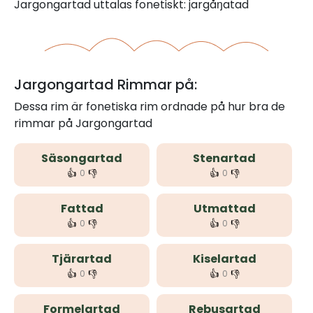
Jargongartad uttalas fonetiskt: jargåŋatad
Jargongartad Rimmar på:
Dessa rim är fonetiska rim ordnade på hur bra de
rimmar på Jargongartad
Säsongartad
Stenartad
👍
👎
👍
👎
0
0
Fattad
Utmattad
👍
👎
👍
👎
0
0
Tjärartad
Kiselartad
👍
👎
👍
👎
0
0
Formelartad
Rebusartad