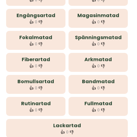
👍
👎
👍
👎
Engångsartad
Magasinmatad
👍
👎
👍
👎
0
0
Fokalmatad
Spänningsmatad
👍
👎
👍
👎
0
0
Fiberartad
Arkmatad
👍
👎
👍
👎
0
0
Bomullsartad
Bandmatad
👍
👎
👍
👎
0
0
Rutinartad
Fullmatad
👍
👎
👍
👎
0
0
Lackartad
👍
👎
0