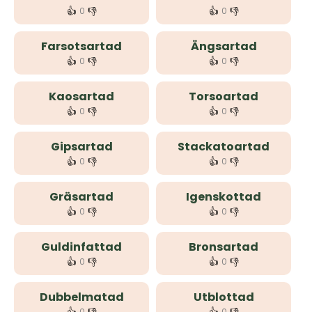
👍
👎
👍
👎
0
0
Farsotsartad
Ängsartad
👍
👎
👍
👎
0
0
Kaosartad
Torsoartad
👍
👎
👍
👎
0
0
Gipsartad
Stackatoartad
👍
👎
👍
👎
0
0
Gräsartad
Igenskottad
👍
👎
👍
👎
0
0
Guldinfattad
Bronsartad
👍
👎
👍
👎
0
0
Dubbelmatad
Utblottad
0
0