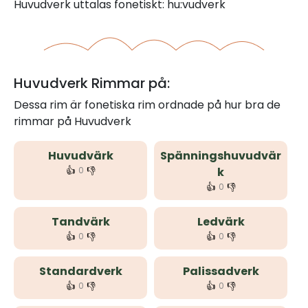
Huvudverk uttalas fonetiskt: hu:vudverk
Huvudverk Rimmar på:
Dessa rim är fonetiska rim ordnade på hur bra de
rimmar på Huvudverk
Huvudvärk
Spänningshuvudvär
👍
👎
0
k
👍
👎
0
Tandvärk
Ledvärk
👍
👎
👍
👎
0
0
Standardverk
Palissadverk
👍
👎
👍
👎
0
0