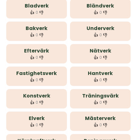
Bladverk
Bländverk
👍
👎
👍
👎
0
0
Bakverk
Underverk
👍
👎
👍
👎
0
0
Eftervärk
Nätverk
👍
👎
👍
👎
0
0
Fastighetsverk
Hantverk
👍
👎
👍
👎
0
0
Konstverk
Träningsvärk
👍
👎
👍
👎
0
0
Elverk
Mästerverk
👍
👎
👍
👎
0
0