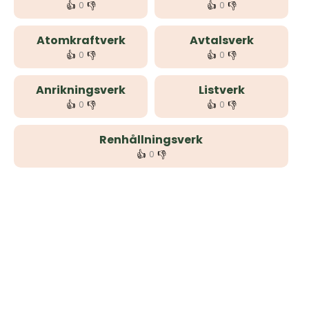
👍
👎
👍
👎
0
0
Atomkraftverk
Avtalsverk
👍
👎
👍
👎
0
0
Anrikningsverk
Listverk
👍
👎
👍
👎
0
0
Renhållningsverk
👍
👎
0