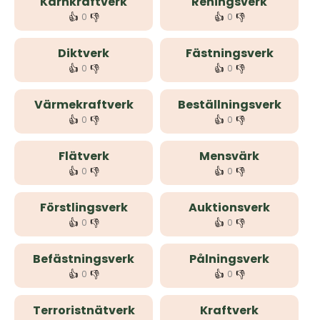
Kärnkraftverk
Reningsverk
👍
👎
👍
👎
0
0
Diktverk
Fästningsverk
👍
👎
👍
👎
0
0
Värmekraftverk
Beställningsverk
👍
👎
👍
👎
0
0
Flätverk
Mensvärk
👍
👎
👍
👎
0
0
Förstlingsverk
Auktionsverk
👍
👎
👍
👎
0
0
Befästningsverk
Pålningsverk
👍
👎
👍
👎
0
0
Terroristnätverk
Kraftverk