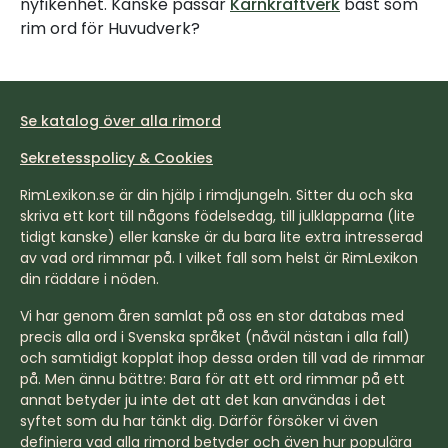
nyfikenhet. Kanske passar
Kärnkraftverk
bäst som
rim ord för Huvudverk?
Se katalog över alla rimord
Sekretesspolicy & Cookies
RimLexikon.se är din hjälp i rimdjungeln. Sitter du och ska
skriva ett kort till någons födelsedag, till julklapparna (lite
tidigt kanske) eller kanske är du bara lite extra intresserad
av vad ord rimmar på. I vilket fall som helst är RimLexikon
din räddare i nöden.
Vi har genom åren samlat på oss en stor databas med
precis alla ord i Svenska språket (nåväl nästan i alla fall)
och samtidigt kopplat ihop dessa orden till vad de rimmar
på. Men ännu bättre: Bara för att ett ord rimmar på ett
annat betyder ju inte det att det kan användas i det
syftet som du har tänkt dig. Därför försöker vi även
definiera vad alla rimord betyder och även hur populära