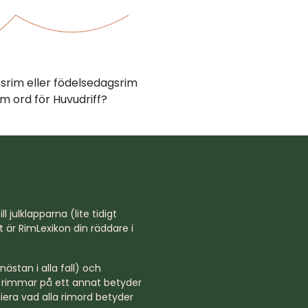
psrim eller födelsedagsrim
m ord för Huvudriff?
l julklapparna (lite tidigt
st är RimLexikon din räddare i
ästan i alla fall) och
rd rimmar på ett annat betyder
niera vad alla rimord betyder