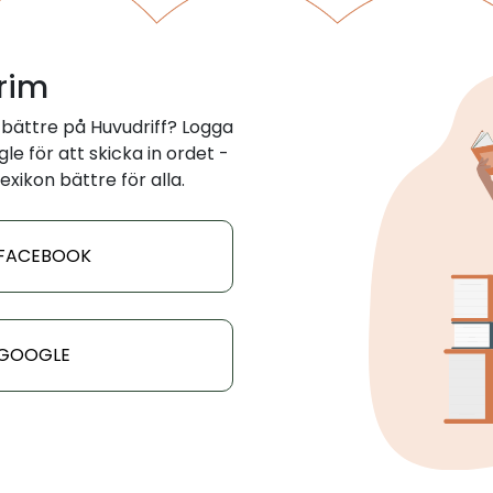
 rim
bättre på Huvudriff? Logga
e för att skicka in ordet -
exikon bättre för alla.
 FACEBOOK
 GOOGLE