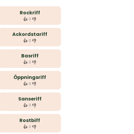
Rockriff
👍
👎
0
Ackordstariff
👍
👎
0
Basriff
👍
👎
0
Öppningsriff
👍
👎
0
Sanseriff
👍
👎
0
Rostbiff
👍
👎
0