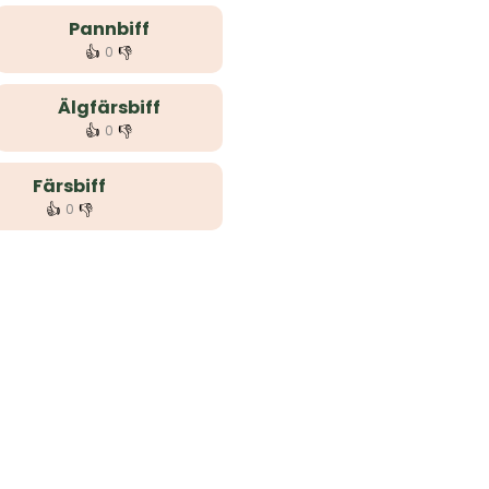
Pannbiff
👍
👎
0
Älgfärsbiff
👍
👎
0
Färsbiff
👍
👎
0