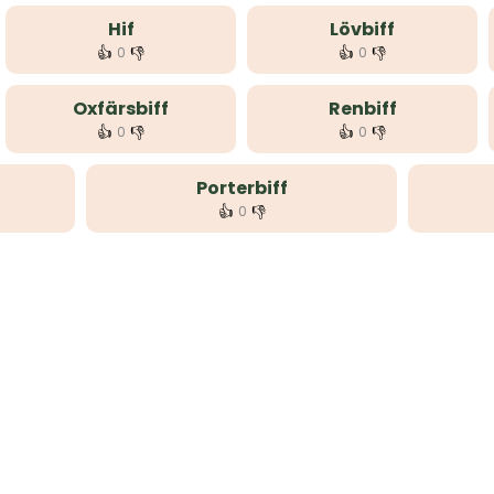
Hif
Lövbiff
👍
👎
👍
👎
0
0
Oxfärsbiff
Renbiff
👍
👎
👍
👎
0
0
Porterbiff
👍
👎
0