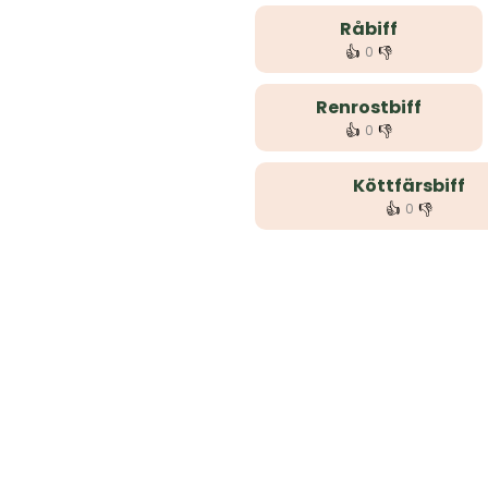
Råbiff
👍
👎
0
Renrostbiff
👍
👎
0
Köttfärsbiff
👍
👎
0