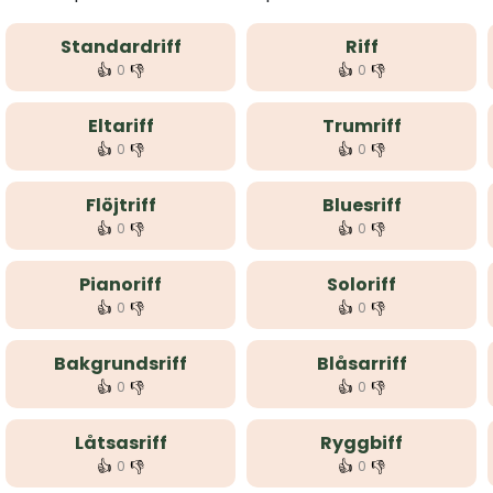
Standardriff
Riff
👍
👎
👍
👎
0
0
Eltariff
Trumriff
👍
👎
👍
👎
0
0
Flöjtriff
Bluesriff
👍
👎
👍
👎
0
0
Pianoriff
Soloriff
👍
👎
👍
👎
0
0
Bakgrundsriff
Blåsarriff
👍
👎
👍
👎
0
0
Låtsasriff
Ryggbiff
👍
👎
👍
👎
0
0