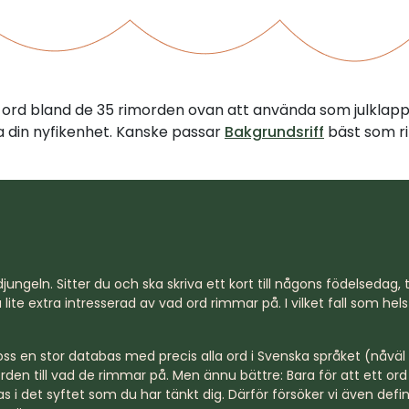
tt ord bland de 35 rimorden ovan att använda som julklap
illa din nyfikenhet. Kanske passar
Bakgrundsriff
bäst som ri
jungeln. Sitter du och ska skriva ett kort till någons födelsedag, til
lite extra intresserad av vad ord rimmar på. I vilket fall som hel
s en stor databas med precis alla ord i Svenska språket (nåväl n
rden till vad de rimmar på. Men ännu bättre: Bara för att ett o
s i det syftet som du har tänkt dig. Därför försöker vi även defi