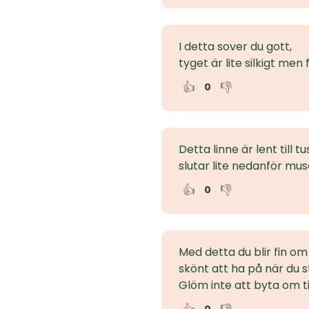
I detta sover du gott,
tyget är lite silkigt men 
👍
👎
0
Detta linne är lent till t
slutar lite nedanför mus
👍
👎
0
Med detta du blir fin om
skönt att ha på när du s
Glöm inte att byta om til