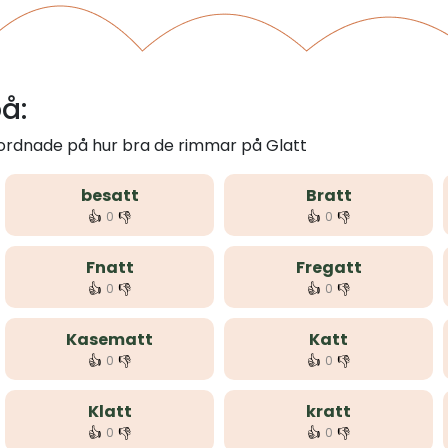
å:
 ordnade på hur bra de rimmar på Glatt
besatt
Bratt
👍
👎
👍
👎
0
0
Fnatt
Fregatt
👍
👎
👍
👎
0
0
Kasematt
Katt
👍
👎
👍
👎
0
0
Klatt
kratt
👍
👎
👍
👎
0
0