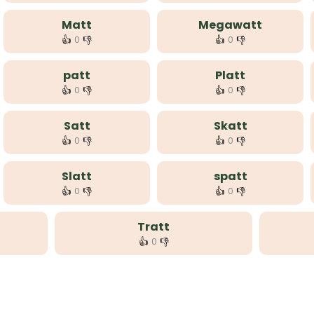
Matt
Megawatt
👍
👎
👍
👎
0
0
patt
Platt
👍
👎
👍
👎
0
0
Satt
Skatt
👍
👎
👍
👎
0
0
Slatt
spatt
👍
👎
👍
👎
0
0
Tratt
👍
👎
0