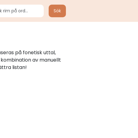
Sök
eras på fonetisk uttal,
n kombination av manuellt
ttra listan!