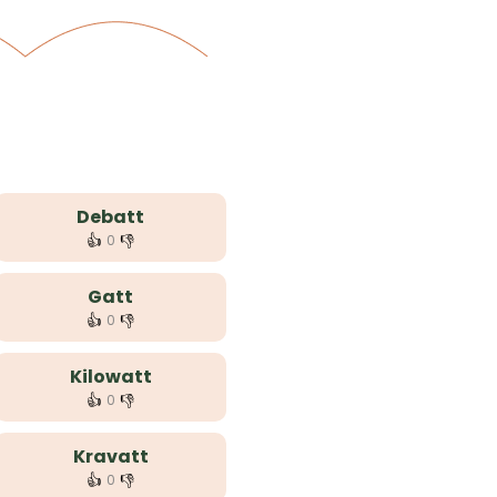
Debatt
👍
👎
0
Gatt
👍
👎
0
Kilowatt
👍
👎
0
Kravatt
👍
👎
0