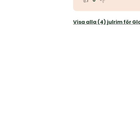
👍
👎
0
Visa alla (4) julrim för Gl