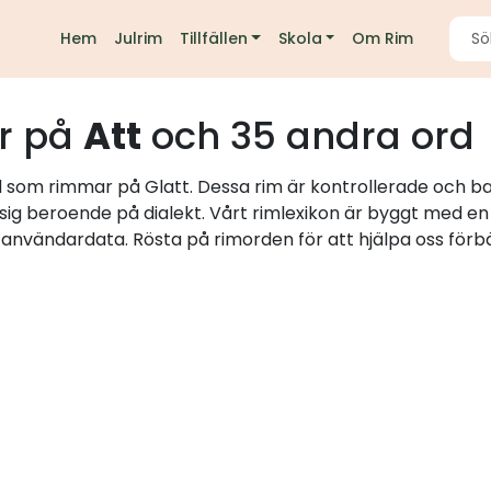
Hem
Julrim
Tillfällen
Skola
Om Rim
r på
Att
och 35 andra ord
d som rimmar på Glatt. Dessa rim är kontrollerade och bas
 sig beroende på dialekt. Vårt rimlexikon är byggt med e
h användardata. Rösta på rimorden för att hjälpa oss förbä