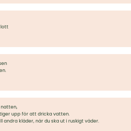
flott
usen
en.
 natten,
tiger upp för att dricka vatten.
l andra kläder, när du ska ut i ruskigt väder.