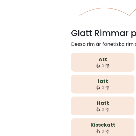
Glatt Rimmar p
Dessa rim är fonetiska rim
Att
👍
👎
0
fatt
👍
👎
0
Hatt
👍
👎
0
Kissekatt
👍
👎
0