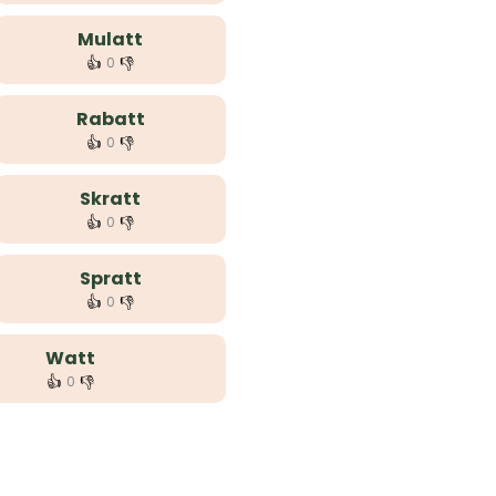
Mulatt
👍
👎
0
Rabatt
👍
👎
0
Skratt
👍
👎
0
Spratt
👍
👎
0
Watt
👍
👎
0