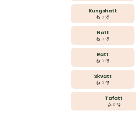
Kungshatt
👍
👎
0
Natt
👍
👎
0
Ratt
👍
👎
0
Skvatt
👍
👎
0
Tafatt
👍
👎
0