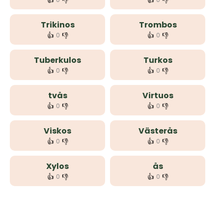
👍
👎
👍
👎
Trikinos
Trombos
👍
👎
👍
👎
0
0
Tuberkulos
Turkos
👍
👎
👍
👎
0
0
tvås
Virtuos
👍
👎
👍
👎
0
0
Viskos
Västerås
👍
👎
👍
👎
0
0
Xylos
ås
👍
👎
👍
👎
0
0