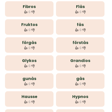
Fibros
Flås
👍
👎
👍
👎
0
0
Fruktos
fås
👍
👎
👍
👎
0
0
förgås
förstås
👍
👎
👍
👎
0
0
Glykos
Grandios
👍
👎
👍
👎
0
0
gunås
gås
👍
👎
👍
👎
0
0
Hausse
Hypnos
👍
👎
👍
👎
0
0