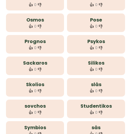
👍
👎
👍
👎
0
0
Osmos
Pose
👍
👎
👍
👎
0
0
Prognos
Psykos
👍
👎
👍
👎
0
0
Sackaros
Silikos
👍
👎
👍
👎
0
0
Skolios
slås
👍
👎
👍
👎
0
0
sovchos
Studentikos
👍
👎
👍
👎
0
0
Symbios
sås
0
0