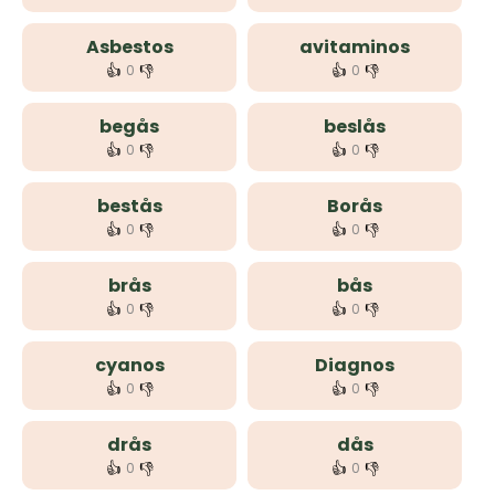
Asbestos
avitaminos
👍
👎
👍
👎
0
0
begås
beslås
👍
👎
👍
👎
0
0
bestås
Borås
👍
👎
👍
👎
0
0
brås
bås
👍
👎
👍
👎
0
0
cyanos
Diagnos
👍
👎
👍
👎
0
0
drås
dås
👍
👎
👍
👎
0
0