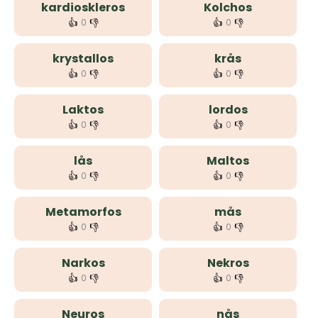
kardioskleros
Kolchos
👍
👎
👍
👎
0
0
krystallos
krås
👍
👎
👍
👎
0
0
Laktos
lordos
👍
👎
👍
👎
0
0
lås
Maltos
👍
👎
👍
👎
0
0
Metamorfos
mås
👍
👎
👍
👎
0
0
Narkos
Nekros
👍
👎
👍
👎
0
0
Neuros
nås