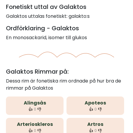
Fonetiskt uttal av Galaktos
Galaktos uttalas fonetiskt: galakto:s
Ordförklaring - Galaktos
En monosackarid, isomer till glukos
Galaktos Rimmar på:
Dessa rim är fonetiska rim ordnade på hur bra de
rimmar på Galaktos
Alingsås
Apoteos
👍
👎
👍
👎
0
0
Arterioskleros
Artros
👍
👎
👍
👎
0
0