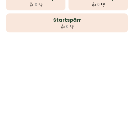
👍
👎
👍
👎
0
0
Startspärr
👍
👎
0