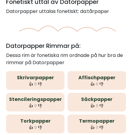
Fonetiskt uttal av Datorpapper
Datorpapper uttalas fonetiskt: da:tårpapər
Datorpapper Rimmar på:
Dessa rim är fonetiska rim ordnade på hur bra de
rimmar på Datorpapper
Skrivarpapper
Affischpapper
👍
👎
👍
👎
0
0
Stencileringspapper
Säckpapper
👍
👎
👍
👎
0
0
Torkpapper
Termopapper
👍
👎
👍
👎
0
0