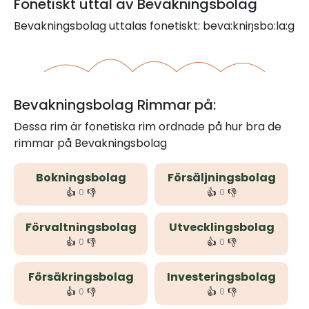
Fonetiskt uttal av Bevakningsbolag
Bevakningsbolag uttalas fonetiskt: beva:kniŋsbo:la:g
Bevakningsbolag Rimmar på:
Dessa rim är fonetiska rim ordnade på hur bra de
rimmar på Bevakningsbolag
Bokningsbolag
Försäljningsbolag
👍
👎
👍
👎
0
0
Förvaltningsbolag
Utvecklingsbolag
👍
👎
👍
👎
0
0
Försäkringsbolag
Investeringsbolag
👍
👎
👍
👎
0
0