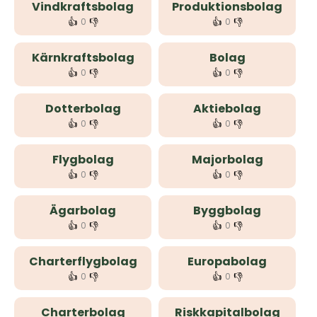
Vindkraftsbolag
Produktionsbolag
👍
👎
👍
👎
0
0
Kärnkraftsbolag
Bolag
👍
👎
👍
👎
0
0
Dotterbolag
Aktiebolag
👍
👎
👍
👎
0
0
Flygbolag
Majorbolag
👍
👎
👍
👎
0
0
Ägarbolag
Byggbolag
👍
👎
👍
👎
0
0
Charterflygbolag
Europabolag
👍
👎
👍
👎
0
0
Charterbolag
Riskkapitalbolag