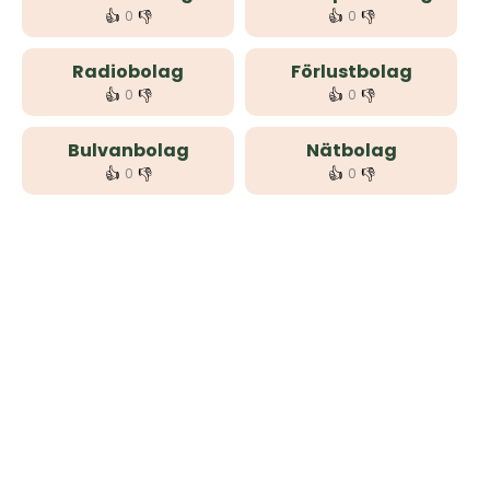
👍
👎
👍
👎
0
0
Radiobolag
Förlustbolag
👍
👎
👍
👎
0
0
Bulvanbolag
Nätbolag
👍
👎
👍
👎
0
0