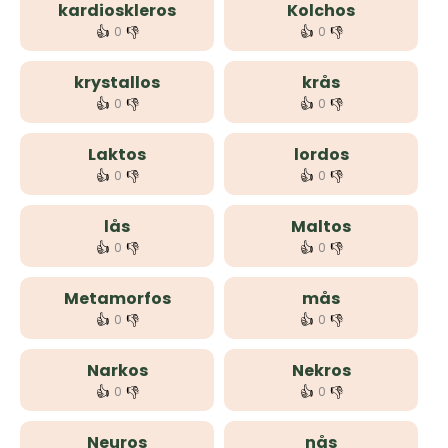
kardioskleros
Kolchos
👍
👎
👍
👎
0
0
krystallos
krås
👍
👎
👍
👎
0
0
Laktos
lordos
👍
👎
👍
👎
0
0
lås
Maltos
👍
👎
👍
👎
0
0
Metamorfos
mås
👍
👎
👍
👎
0
0
Narkos
Nekros
👍
👎
👍
👎
0
0
Neuros
nås