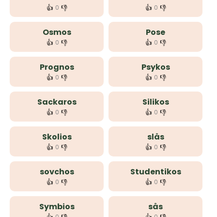
👍
👎
👍
👎
0
0
Osmos
Pose
👍
👎
👍
👎
0
0
Prognos
Psykos
👍
👎
👍
👎
0
0
Sackaros
Silikos
👍
👎
👍
👎
0
0
Skolios
slås
👍
👎
👍
👎
0
0
sovchos
Studentikos
👍
👎
👍
👎
0
0
Symbios
sås
0
0