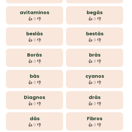
avitaminos
begås
👍
👎
👍
👎
0
0
beslås
bestås
👍
👎
👍
👎
0
0
Borås
brås
👍
👎
👍
👎
0
0
bås
cyanos
👍
👎
👍
👎
0
0
Diagnos
drås
👍
👎
👍
👎
0
0
dås
Fibros
👍
👎
👍
👎
0
0