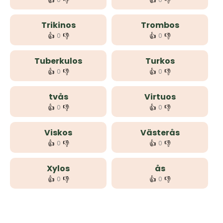
👍
👎
👍
👎
Trikinos
Trombos
👍
👎
👍
👎
0
0
Tuberkulos
Turkos
👍
👎
👍
👎
0
0
tvås
Virtuos
👍
👎
👍
👎
0
0
Viskos
Västerås
👍
👎
👍
👎
0
0
Xylos
ås
👍
👎
👍
👎
0
0