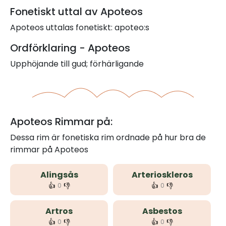
Fonetiskt uttal av Apoteos
Apoteos uttalas fonetiskt: apoteo:s
Ordförklaring - Apoteos
Upphöjande till gud; förhärligande
Apoteos Rimmar på:
Dessa rim är fonetiska rim ordnade på hur bra de
rimmar på Apoteos
Alingsås
Arterioskleros
👍
👎
👍
👎
0
0
Artros
Asbestos
👍
👎
👍
👎
0
0