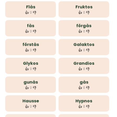
Flås
Fruktos
👍
👎
👍
👎
0
0
fås
förgås
👍
👎
👍
👎
0
0
förstås
Galaktos
👍
👎
👍
👎
0
0
Glykos
Grandios
👍
👎
👍
👎
0
0
gunås
gås
👍
👎
👍
👎
0
0
Hausse
Hypnos
👍
👎
👍
👎
0
0