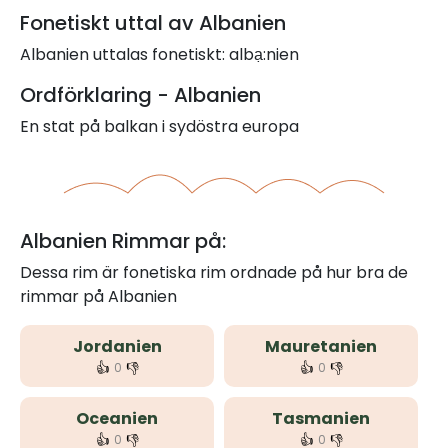
Fonetiskt uttal av Albanien
Albanien uttalas fonetiskt: albạ:nien
Ordförklaring - Albanien
En stat på balkan i sydöstra europa
Albanien Rimmar på:
Dessa rim är fonetiska rim ordnade på hur bra de
rimmar på Albanien
Jordanien
Mauretanien
👍
👎
👍
👎
0
0
Oceanien
Tasmanien
👍
👎
👍
👎
0
0