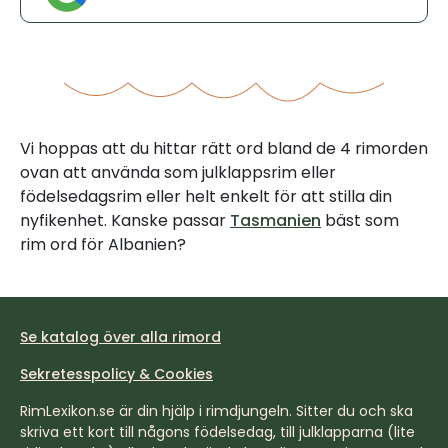
Vi hoppas att du hittar rätt ord bland de 4 rimorden
ovan att använda som julklappsrim eller
födelsedagsrim eller helt enkelt för att stilla din
nyfikenhet. Kanske passar
Tasmanien
bäst som
rim ord för Albanien?
Se katalog över alla rimord
Sekretesspolicy & Cookies
RimLexikon.se är din hjälp i rimdjungeln. Sitter du och ska
skriva ett kort till någons födelsedag, till julklapparna (lite