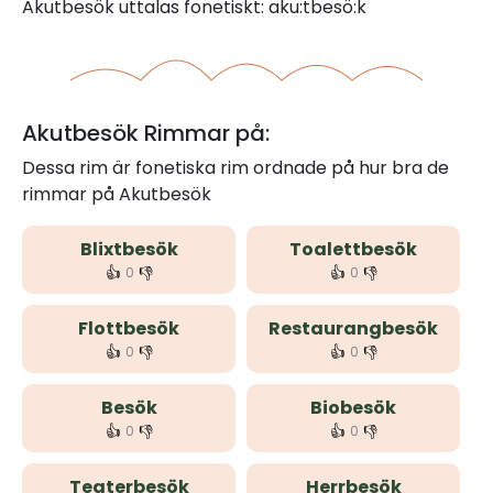
Akutbesök uttalas fonetiskt: aku:tbesö:k
Akutbesök Rimmar på:
Dessa rim är fonetiska rim ordnade på hur bra de
rimmar på Akutbesök
Blixtbesök
Toalettbesök
👍
👎
👍
👎
0
0
Flottbesök
Restaurangbesök
👍
👎
👍
👎
0
0
Besök
Biobesök
👍
👎
👍
👎
0
0
Teaterbesök
Herrbesök