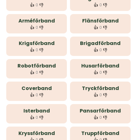
👍
👎
👍
👎
0
0
Arméförband
Flänsförband
👍
👎
👍
👎
0
0
Krigsförband
Brigadförband
👍
👎
👍
👎
0
0
Robotförband
Husarförband
👍
👎
👍
👎
0
0
Coverband
Tryckförband
👍
👎
👍
👎
0
0
Isterband
Pansarförband
👍
👎
👍
👎
0
0
Kryssförband
Truppförband
0
0