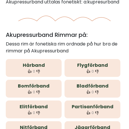
Akupressurband uttalas fonetiskt: a:kupresurband
Akupressurband Rimmar på:
Dessa rim är fonetiska rim ordnade på hur bra de
rimmar på Akupressurband
Hårband
Flygförband
👍
👎
👍
👎
0
0
Bomförband
Bladförband
👍
👎
👍
👎
0
0
Elitförband
Partisanförband
👍
👎
👍
👎
0
0
Nitförband
Jägarförband