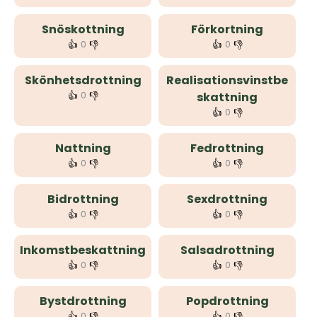
Snöskottning
Förkortning
👍
👎
👍
👎
0
0
Skönhetsdrottning
Realisationsvinstbe
👍
👎
0
skattning
👍
👎
0
Nattning
Fedrottning
👍
👎
👍
👎
0
0
Bidrottning
Sexdrottning
👍
👎
👍
👎
0
0
Inkomstbeskattning
Salsadrottning
👍
👎
👍
👎
0
0
Bystdrottning
Popdrottning
👍
👎
👍
👎
0
0