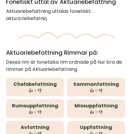
Fonetiskt uttal av Aktuariebefattning
Aktuariebefattning uttalas fonetiskt:
aktu:a:riebefatniŋ
Aktuariebefattning Rimmar på:
Dessa rim är fonetiska rim ordnade på hur bra de
rimmar på Aktuariebefattning
Chefsbefattning
Sammanfattning
👍
👎
👍
👎
0
0
Rumsuppfattning
Missuppfattning
👍
👎
👍
👎
0
0
Avfattning
Uppfattning
👍
👎
👍
👎
0
0