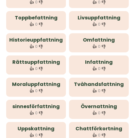
👍
👎
👍
👎
0
0
Toppbefattning
Livsuppfattning
👍
👎
👍
👎
0
0
Historieuppfattning
Omfattning
👍
👎
👍
👎
0
0
Rättsuppfattning
Infattning
👍
👎
👍
👎
0
0
Moraluppfattning
Tvåhandsfattning
👍
👎
👍
👎
0
0
sinnesförfattning
Övernattning
👍
👎
👍
👎
0
0
Uppskattning
Chattförkortning
👍
👎
👍
👎
0
0