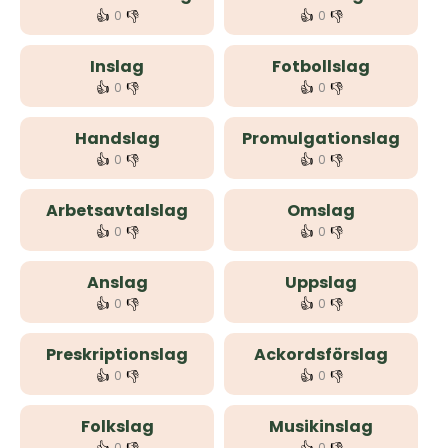
👍
👎
👍
👎
0
0
Inslag
Fotbollslag
👍
👎
👍
👎
0
0
Handslag
Promulgationslag
👍
👎
👍
👎
0
0
Arbetsavtalslag
Omslag
👍
👎
👍
👎
0
0
Anslag
Uppslag
👍
👎
👍
👎
0
0
Preskriptionslag
Ackordsförslag
👍
👎
👍
👎
0
0
Folkslag
Musikinslag
0
0