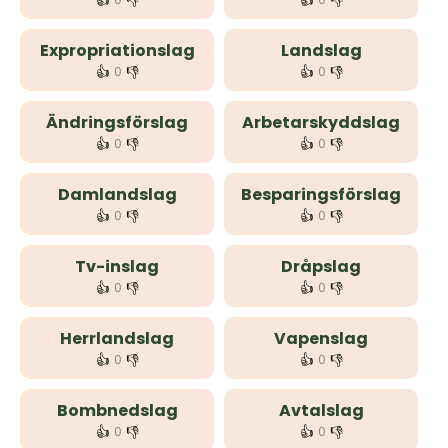
👍
👎
👍
👎
Expropriationslag
Landslag
👍
👎
👍
👎
0
0
Ändringsförslag
Arbetarskyddslag
👍
👎
👍
👎
0
0
Damlandslag
Besparingsförslag
👍
👎
👍
👎
0
0
Tv-inslag
Dråpslag
👍
👎
👍
👎
0
0
Herrlandslag
Vapenslag
👍
👎
👍
👎
0
0
Bombnedslag
Avtalslag
👍
👎
👍
👎
0
0