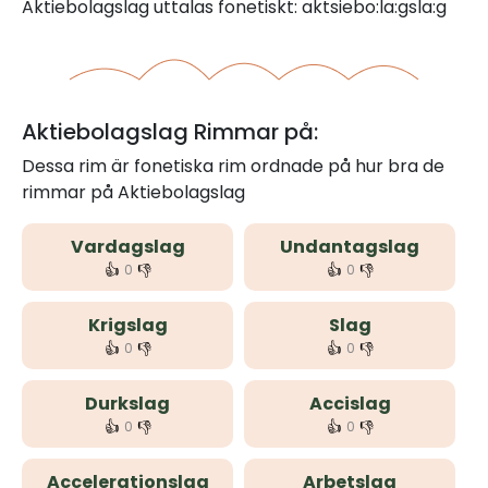
Aktiebolagslag uttalas fonetiskt: aktsiebo:la:gsla:g
Aktiebolagslag Rimmar på:
Dessa rim är fonetiska rim ordnade på hur bra de
rimmar på Aktiebolagslag
Vardagslag
Undantagslag
👍
👎
👍
👎
0
0
Krigslag
Slag
👍
👎
👍
👎
0
0
Durkslag
Accislag
👍
👎
👍
👎
0
0
Accelerationslag
Arbetslag