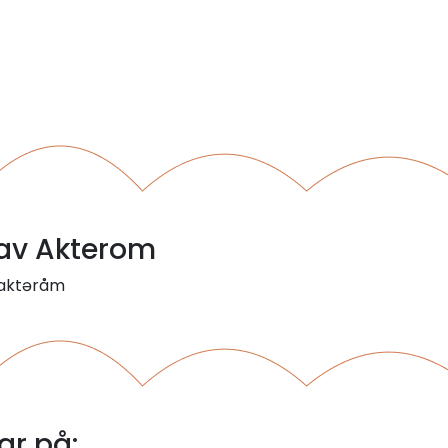
 av Akterom
 aktəråm
r på: