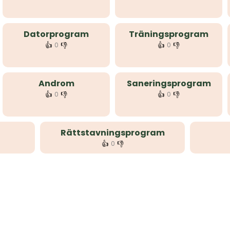
Datorprogram
Träningsprogram
👍
👎
👍
👎
0
0
Androm
Saneringsprogram
👍
👎
👍
👎
0
0
Rättstavningsprogram
👍
👎
0