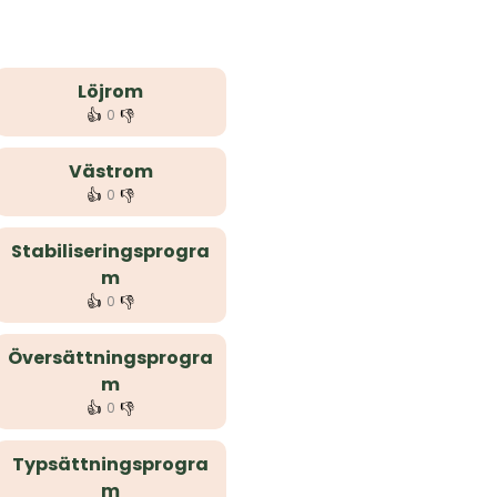
Löjrom
👍
👎
0
Västrom
👍
👎
0
Stabiliseringsprogra
m
👍
👎
0
Översättningsprogra
m
👍
👎
0
Typsättningsprogra
m