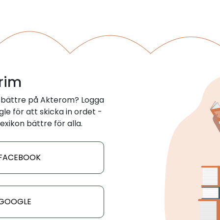
 rim
 bättre på Akterom? Logga
e för att skicka in ordet -
exikon bättre för alla.
 FACEBOOK
 GOOGLE