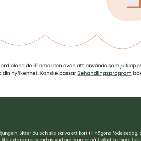
tt ord bland de 31 rimorden ovan att använda som julklapp
illa din nyfikenhet. Kanske passar
Behandlingsprogram
bäs
jungeln. Sitter du och ska skriva ett kort till någons födelsedag, til
lite extra intresserad av vad ord rimmar på. I vilket fall som hel