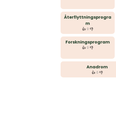
Återflyttningsprogra
m
👍
👎
0
Forskningsprogram
👍
👎
0
Anadrom
👍
👎
0