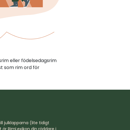
srim eller födelsedagsrim
t som rim ord för
l julklapparna (lite tidigt
st är RimLexikon din räddare i