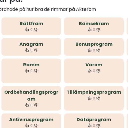
m ordnade på hur bra de rimmar på Akterom
Rättfram
Bamsekram
👍
👎
👍
👎
0
0
Anagram
Bonusprogram
👍
👎
👍
👎
0
0
Ramm
Varom
👍
👎
👍
👎
0
0
Ordbehandlingsprogr
Tillämpningsprogram
👍
👎
am
0
👍
👎
0
Antivirusprogram
Dataprogram
👍
👎
👍
👎
0
0