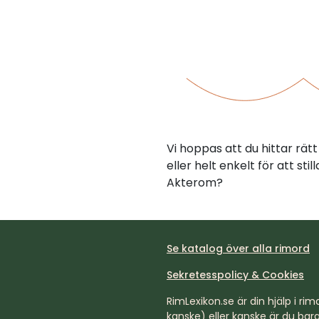
Vi hoppas att du hittar rä
eller helt enkelt för att st
Akterom?
Se katalog över alla rimord
Sekretesspolicy & Cookies
RimLexikon.se är din hjälp i rimd
kanske) eller kanske är du bara 