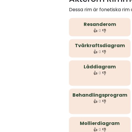
Dessa rim är fonetiska ri
Resanderom
👍
👎
0
Tvärkraftsdiagram
👍
👎
0
Låddiagram
👍
👎
0
Behandlingsprogram
👍
👎
0
Mollierdiagram
👍
👎
0