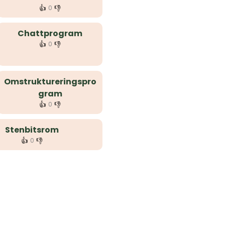
👍
👎
0
Chattprogram
👍
👎
0
Omstruktureringspro
gram
👍
👎
0
Stenbitsrom
👍
👎
0